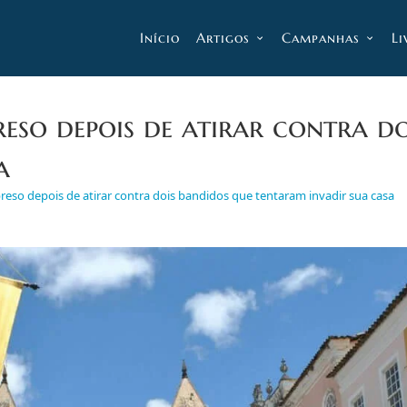
Início
Artigos
Campanhas
Li
eso depois de atirar contra do
a
eso depois de atirar contra dois bandidos que tentaram invadir sua casa