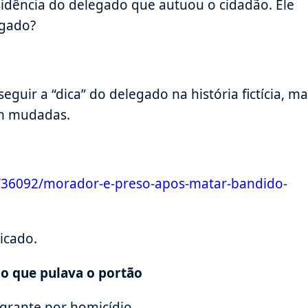
esidência do delegado que autuou o cidadão. Ele
lgado?
uir a “dica” do delegado na história fictícia, ma
am mudadas.
ia/36092/morador-e-preso-apos-matar-bandido-
dicado.
o que pulava o portão
grante por homicídio…