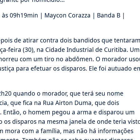
 às 09h19min | Maycon Corazza | Banda B |
ois de atirar contra dois bandidos que tentara
a-feira (30), na Cidade Industrial de Curitiba. Um
o morreu com um tiro no abdômen. O morador uso
ustiça para efetuar os disparos. Ele foi autuado e
 2h20 quando o morador, que terá seu nome
cia, que fica na Rua Airton Duma, que dois
a. Então, o homem pegou a arma e disparou um
do os disparos na mesma janela de onde teria vist
em mora com a família, mas não há informações