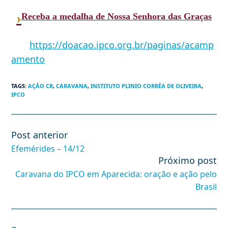
›
Receba a medalha de Nossa Senhora das Graças
https://doacao.ipco.org.br/paginas/acamp
amento
TAGS
:
AÇÃO CR
,
CARAVANA
,
INSTITUTO PLINIO CORRÊA DE OLIVEIRA
,
IPCO
Post anterior
Leia
mais
Efemérides – 14/12
artigos
Próximo post
Caravana do IPCO em Aparecida: oração e ação pelo
Brasil