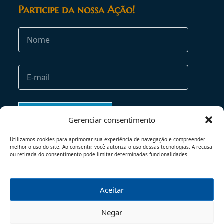
Participe da nossa Ação!
Gerenciar consentimento
Utilizamos cookies para aprimorar sua experiência de navegação e compreender
melhor o uso do site. Ao consentir, você autoriza o uso dessas tecnologias. A recusa
ou retirada do consentimento pode limitar determinadas funcionalidades.
Aceitar
TERMOS DE USO
POLÍTICA DE PRIVACIDADE
Negar
© 2026 - TODOS OS DIREITOS RESERVADOS