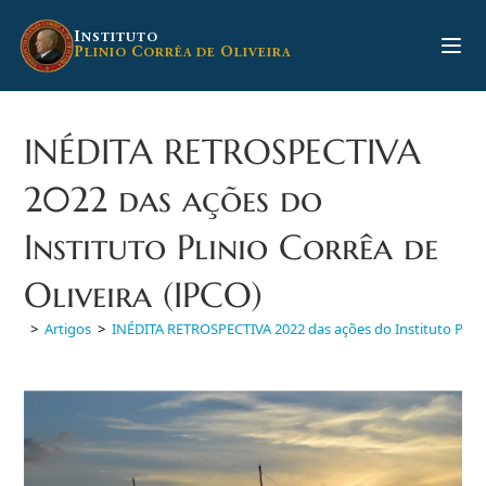
Ir
para
I
NSTITUTO
P
C
O
LINIO
ORRÊA DE
LIVEIRA
o
conteúdo
INÉDITA RETROSPECTIVA
2022 das ações do
Instituto Plinio Corrêa de
Oliveira (IPCO)
>
Artigos
>
INÉDITA RETROSPECTIVA 2022 das ações do Instituto Plinio