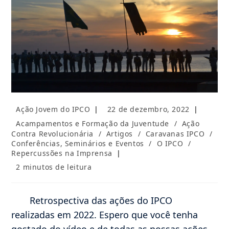
Autor
Post
Ação Jovem do IPCO
22 de dezembro, 2022
do
publicado:
Categoria
Acampamentos e Formação da Juventude
/
Ação
post:
do
Contra Revolucionária
/
Artigos
/
Caravanas IPCO
/
post:
Conferências, Seminários e Eventos
/
O IPCO
/
Repercussões na Imprensa
Tempo
2 minutos de leitura
de
leitura:
Retrospectiva das ações do IPCO
realizadas em 2022. Espero que você tenha
gostado do vídeo e de todas as nossas ações