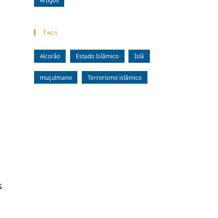
Artigos
Tags
Alcorão
Estado Islâmico
Islã
muçulmano
Terrorismo islâmico
s