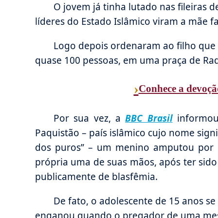
O jovem já tinha lutado nas fileiras
líderes do Estado Islâmico viram a mãe 
Logo depois ordenaram ao filho que 
quase 100 pessoas, em uma praça de Ra
›
Conhece a devoçã
Por sua vez, a
BBC Brasil
informo
Paquistão – país islâmico cujo nome signif
dos puros” – um menino amputou por in
própria uma de suas mãos, após ter sid
publicamente de blasfêmia.
De fato, o adolescente de 15 anos se
enganou quando o pregador de uma me