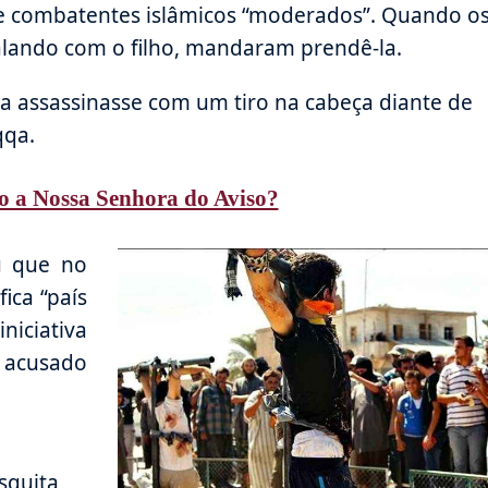
 de combatentes islâmicos “moderados”. Quando o
falando com o filho, mandaram prendê-la.
a assassinasse com um tiro na cabeça diante de
qqa.
o a Nossa Senhora do Aviso?
u que no
ica “país
iciativa
o acusado
squita