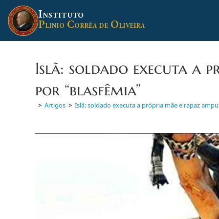
Ir
I
para
NSTITUTO
P
C
O
o
LINIO
ORRÊA DE
LIVEIRA
conteúdo
Islã: soldado executa a 
por “blasfêmia”
>
Artigos
>
Islã: soldado executa a própria mãe e rapaz ampu