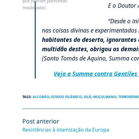
que ficaram parecendo
E o Doutor 
‘moderadas’.
“Desde o iní
nas coisas divinas e experimentados
habitantes do deserto, ignorantes 
multidão destes, obrigou os demais,
(Santo Tomás de Aquino, Summa contra
Veja a Summa contra Gentiles
TAGS
:
ALCORÃO
,
ESTADO ISLÂMICO
,
ISLÃ
,
MUÇULMANO
,
TERRORISM
Post anterior
Leia
mais
Resistências à islamização da Europa
artigos