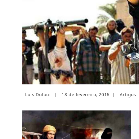
Autor
Post
Categoria
Luis Dufaur
18 de fevereiro, 2016
Artigos
do
publicado:
do
post:
post: