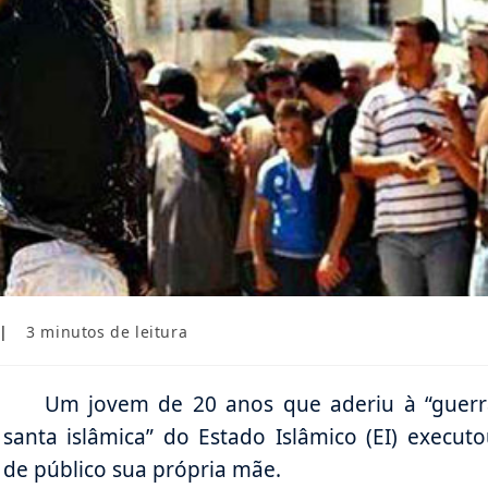
Tempo
3 minutos de leitura
de
leitura:
Um jovem de 20 anos que aderiu à “guerr
santa islâmica” do Estado Islâmico (EI) execut
de público sua própria mãe.