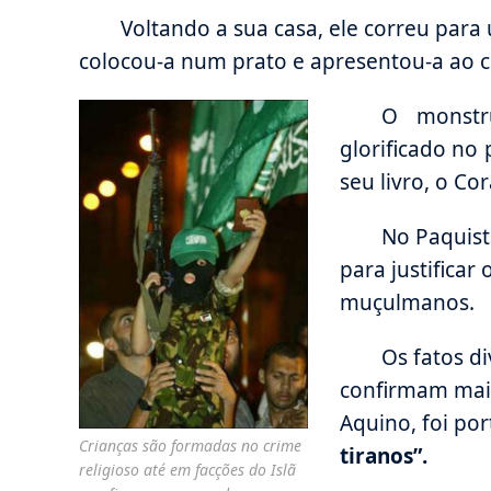
Voltando a sua casa, ele correu par
colocou-a num prato e apresentou-a ao c
O monstr
glorificado no
seu livro, o Cor
No Paquistã
para justificar
muçulmanos.
Os fatos d
confirmam mai
Aquino, foi po
Crianças são formadas no crime
tiranos”.
religioso até em facções do Islã