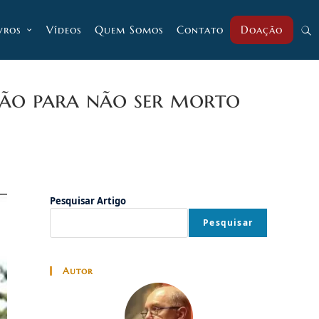
vros
Vídeos
Quem Somos
Contato
Doação
Alt
pesq
mão para não ser morto
do
Pesquisar Artigo
site
Pesquisar
Autor