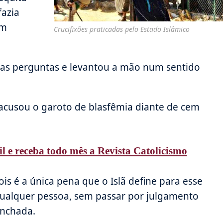
fazia
em
Crucifixões praticadas pelo Estado Islâmico
as perguntas e levantou a mão num sentido
acusou o garoto de blasfêmia diante de cem
il e receba todo mês a Revista Catolicismo
is é a única pena que o Islã define para esse
qualquer pessoa, sem passar por julgamento
inchada.