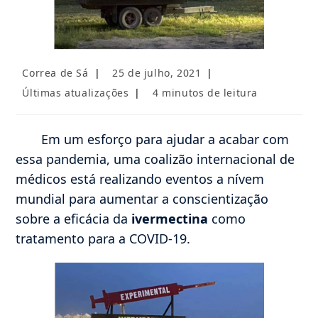
Autor
Post
Correa de Sá
25 de julho, 2021
do
publicado:
Categoria
Tempo
Últimas atualizações
4 minutos de leitura
post:
do
de
post:
leitura:
Em um esforço para ajudar a acabar com
essa pandemia, uma coalizão internacional de
médicos está realizando eventos a nívem
mundial para aumentar a conscientização
sobre a eficácia da
ivermectina
como
tratamento para a COVID-19.