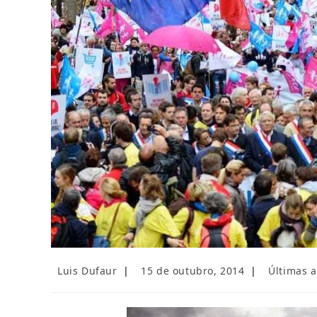
Autor
Post
Categoria
Luis Dufaur
15 de outubro, 2014
Últimas a
do
publicado:
do
post:
post: