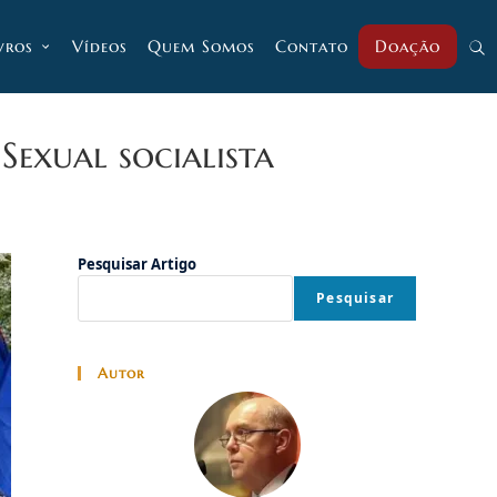
vros
Vídeos
Quem Somos
Contato
Doação
Alt
pesq
Sexual socialista
do
Pesquisar Artigo
Pesquisar
site
Autor