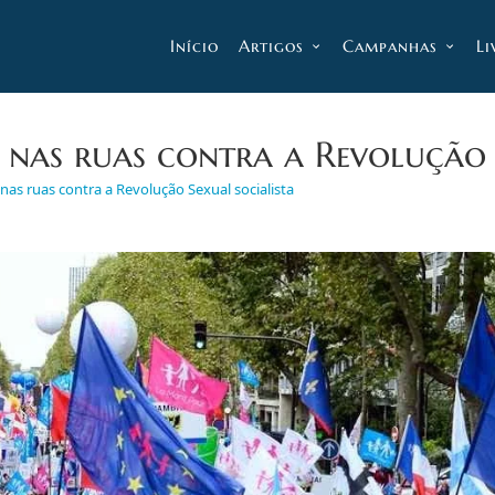
Início
Artigos
Campanhas
Li
 nas ruas contra a Revolução 
nas ruas contra a Revolução Sexual socialista