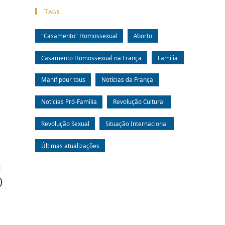
Tags
"Casamento" Homossexual
Aborto
Casamento Homossexual na França
Família
Manif pour tous
Notícias da França
Notícias Pró-Família
Revolução Cultural
Revolução Sexual
Situação Internacional
Últimas atualizações
a
)