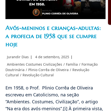
Avós-meninos e crianças-adultas:
a profecia de 1958 que se cumpre
hoje
Autor
Post
Jurandir Dias
4 de setembro, 2025
do
publicado:
Categoria
Ambientes Costumes Civilizações
/
Família
/
Formação
post:
do
Doutrinária
/
Plinio Corrêa de Oliveira
/
Revolução
post:
Cultural
/
Revolução Cultural
Em 1958, o Prof. Plinio Corrêa de Oliveira
escreveu em Catolicismo, na seção
“Ambientes. Costumes, Civilização”, o artigo
“Na era dos avós-meninos”.[i] À primeira vista,