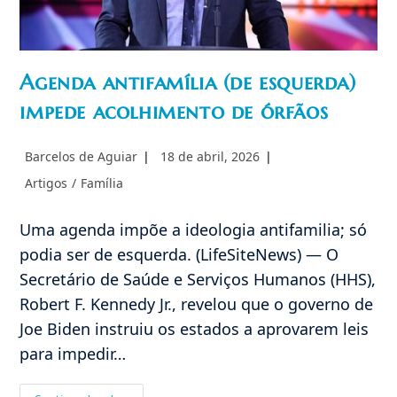
Agenda antifamília (de esquerda)
impede acolhimento de órfãos
Autor
Post
Barcelos de Aguiar
18 de abril, 2026
do
publicado:
Categoria
Artigos
/
Família
post:
do
post:
Uma agenda impõe a ideologia antifamilia; só
podia ser de esquerda. (LifeSiteNews) — O
Secretário de Saúde e Serviços Humanos (HHS),
Robert F. Kennedy Jr., revelou que o governo de
Joe Biden instruiu os estados a aprovarem leis
para impedir…