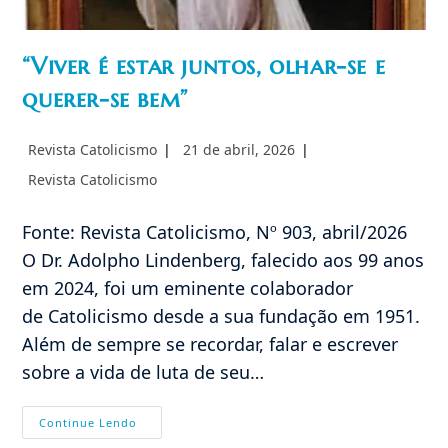
“Viver é estar juntos, olhar-se e
querer-se bem”
Autor
Post
Revista Catolicismo
21 de abril, 2026
do
publicado:
Categoria
Revista Catolicismo
post:
do
post:
Fonte: Revista Catolicismo, Nº 903, abril/2026
O Dr. Adolpho Lindenberg, falecido aos 99 anos
em 2024, foi um eminente colaborador
de Catolicismo desde a sua fundação em 1951.
Além de sempre se recordar, falar e escrever
sobre a vida de luta de seu…
“Viver
Continue Lendo
É