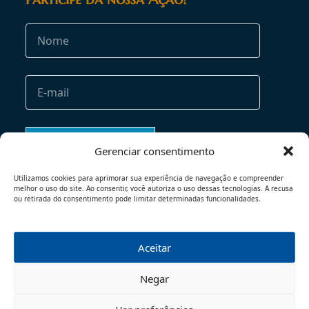
Gerenciar consentimento
Utilizamos cookies para aprimorar sua experiência de navegação e compreender
melhor o uso do site. Ao consentir, você autoriza o uso dessas tecnologias. A recusa
ou retirada do consentimento pode limitar determinadas funcionalidades.
Aceitar
TERMOS DE USO
POLÍTICA DE PRIVACIDADE
Negar
© 2026 - TODOS OS DIREITOS RESERVADOS