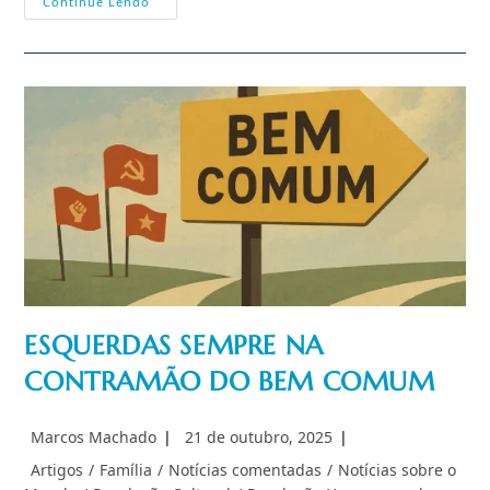
Agenda
Continue Lendo
Antifamília
(de
Esquerda)
Impede
Acolhimento
De
Órfãos
ESQUERDAS SEMPRE NA
CONTRAMÃO DO BEM COMUM
Autor
Post
Marcos Machado
21 de outubro, 2025
do
publicado:
Categoria
Artigos
/
Família
/
Notícias comentadas
/
Notícias sobre o
post:
do