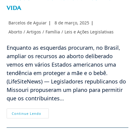
vida
Autor
Post
Barcelos de Aguiar
8 de março, 2025
do
publicado:
Categoria
Aborto
/
Artigos
/
Família
/
Leis e Ações Legislativas
post:
do
post:
Enquanto as esquerdas procuram, no Brasil,
ampliar os recursos ao aborto deliberado
vemos em vários Estados americanos uma
tendência em proteger a mãe e o bebê.
(LifeSiteNews) — Legisladores republicanos do
Missouri propuseram um plano para permitir
que os contribuintes…
Missouri
Continue Lendo
Favorece
Centros
Pró
Vida