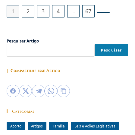
1
2
3
4
…
67
Ir para a próx
Pesquisar Artigo
Pesquisar
| Compartilhe esse Artigo
Categorias
Aborto
Artigos
Família
Leis e Ações Legislativas