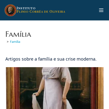
Ir
para
I
NSTITUTO
P
C
O
LINIO
ORRÊA DE
LIVEIRA
o
conteúdo
Família
>
Família
Artigos sobre a família e sua crise moderna.