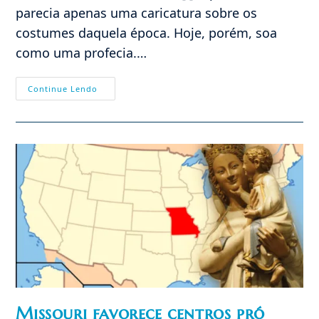
parecia apenas uma caricatura sobre os
costumes daquela época. Hoje, porém, soa
como uma profecia.…
Avós-
Continue Lendo
Meninos
E
Crianças-
Adultas:
A
Profecia
De
1958
Que
Se
Cumpre
Hoje
Missouri favorece centros pró