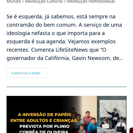
Mundo
/
Revolução Cultural
/
Revolução Homossexual
post:
Se é esquerda, já sabemos, está sempre na
contramão do bem comum. A serviço de uma
ideologia nefasta o que importa para a
esquerda é sua agenda. Vejamos exemplos
recentes. Comenta LifeSiteNews que “O
governador da Califórnia, Gavin Newsom, de…
ESQUERDAS
Continue Lendo
SEMPRE
NA
CONTRAMÃO
DO
BEM
COMUM