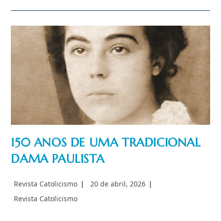
Estar
Juntos,
Olhar-
Se
E
Querer-
Se
Bem”
150 ANOS DE UMA TRADICIONAL
DAMA PAULISTA
Autor
Post
Revista Catolicismo
20 de abril, 2026
do
publicado:
Categoria
Revista Catolicismo
post:
do
post: