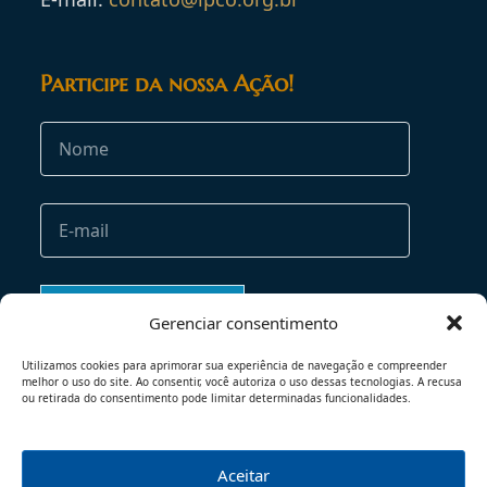
Participe da nossa Ação!
Gerenciar consentimento
Utilizamos cookies para aprimorar sua experiência de navegação e compreender
melhor o uso do site. Ao consentir, você autoriza o uso dessas tecnologias. A recusa
ou retirada do consentimento pode limitar determinadas funcionalidades.
Aceitar
TERMOS DE USO
POLÍTICA DE PRIVACIDADE