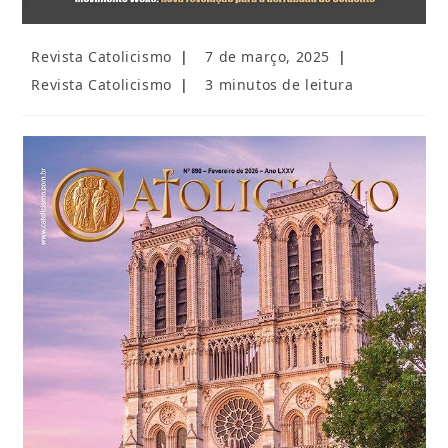
Autor
Post
Revista Catolicismo
7 de março, 2025
do
publicado:
Categoria
Tempo
Revista Catolicismo
3 minutos de leitura
post:
do
de
post:
leitura: