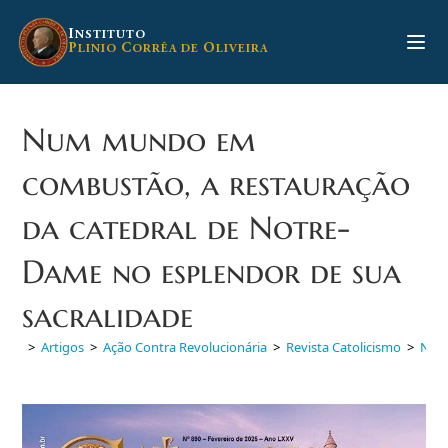
Ir
para
I
NSTITUTO
P
C
O
LINIO
ORRÊA DE
LIVEIRA
o
conteúdo
Num mundo em
combustão, a restauração
da catedral de Notre-
Dame no esplendor de sua
sacralidade
>
Artigos
>
Ação Contra Revolucionária
>
Revista Catolicismo
>
Num 