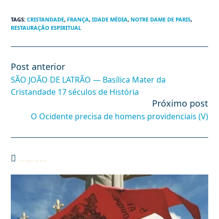
TAGS
:
CRISTANDADE
,
FRANÇA
,
IDADE MÉDIA
,
NOTRE DAME DE PARIS
,
RESTAURAÇÃO ESPIRITUAL
Post anterior
Leia
mais
SÃO JOÃO DE LATRÃO — Basílica Mater da
artigos
Cristandade 17 séculos de História
Próximo post
O Ocidente precisa de homens providenciais (V)
Você também pode gostar