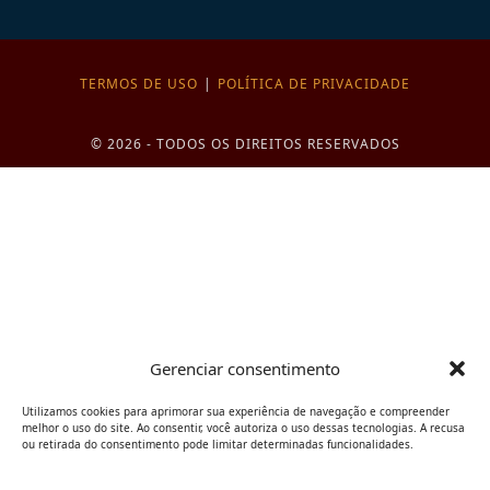
TERMOS DE USO
POLÍTICA DE PRIVACIDADE
© 2026 - TODOS OS DIREITOS RESERVADOS
Gerenciar consentimento
Utilizamos cookies para aprimorar sua experiência de navegação e compreender
melhor o uso do site. Ao consentir, você autoriza o uso dessas tecnologias. A recusa
ou retirada do consentimento pode limitar determinadas funcionalidades.