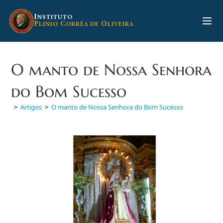
Ir
para
I
NSTITUTO
P
C
O
LINIO
ORRÊA DE
LIVEIRA
o
conteúdo
O manto de Nossa Senhora
do Bom Sucesso
>
Artigos
>
O manto de Nossa Senhora do Bom Sucesso