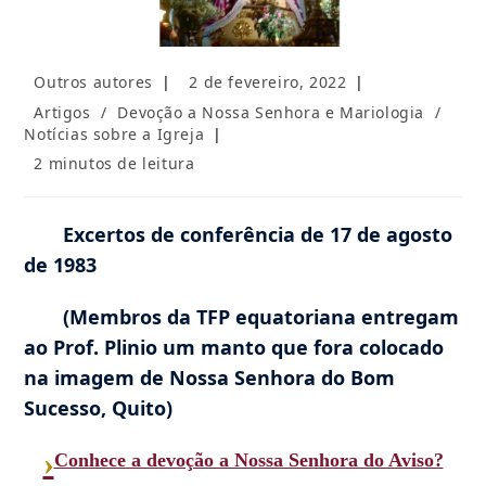
Autor
Post
Outros autores
2 de fevereiro, 2022
do
publicado:
Categoria
Artigos
/
Devoção a Nossa Senhora e Mariologia
/
post:
do
Notícias sobre a Igreja
post:
Tempo
2 minutos de leitura
de
leitura:
Excertos de conferência de 17 de agosto
de 1983
(Membros da TFP equatoriana entregam
ao Prof. Plinio um manto que fora colocado
na imagem de Nossa Senhora do Bom
Sucesso, Quito)
›
Conhece a devoção a Nossa Senhora do Aviso?