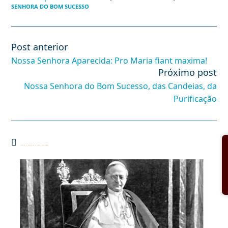
SENHORA DO BOM SUCESSO
Post anterior
Leia
mais
Nossa Senhora Aparecida: Pro Maria fiant maxima!
artigos
Próximo post
Nossa Senhora do Bom Sucesso, das Candeias, da
Purificação
Você também pode gostar