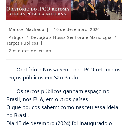
Autor
Post
Marcos Machado
16 de dezembro, 2024
do
publicado:
Categoria
Artigos
/
Devoção a Nossa Senhora e Mariologia
/
post:
do
Terços Públicos
post:
Tempo
2 minutos de leitura
de
leitura:
Oratório a Nossa Senhora: IPCO retoma os
terços públicos em São Paulo.
Os terços públicos ganham espaço no
Brasil, nos EUA, em outros países.
O que poucos sabem: como nasceu essa ideia
no Brasil.
Dia 13 de dezembro (2024) foi inaugurado o