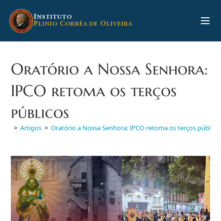
Ir
para
I
NSTITUTO
P
C
O
LINIO
ORRÊA DE
LIVEIRA
o
conteúdo
Oratório a Nossa Senhora:
IPCO retoma os terços
públicos
>
Artigos
>
Oratório a Nossa Senhora: IPCO retoma os terços público