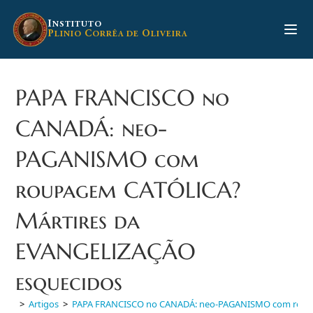
Ir
para
I
NSTITUTO
P
C
O
LINIO
ORRÊA DE
LIVEIRA
o
conteúdo
PAPA FRANCISCO no
CANADÁ: neo-
PAGANISMO com
roupagem CATÓLICA?
Mártires da
EVANGELIZAÇÃO
esquecidos
>
Artigos
>
PAPA FRANCISCO no CANADÁ: neo-PAGANISMO com roupa