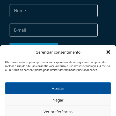
Gerenciar consentimento
Utilizamos cookies para aprimorar sua experiência de navegação e compreender
melhor o uso do site. Ao consentir, você autoriza o uso dessas tecnologias. A recusa
ou retirada do consentimento pode limitar determinadas funcionalidades.
Aceitar
TERMOS DE USO
POLÍTICA DE PRIVACIDADE
Negar
© 2026 - TODOS OS DIREITOS RESERVADOS
Ver preferências