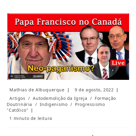
Autor
Post
Mathias de Albuquerque
9 de agosto, 2022
do
publicado:
Categoria
Artigos
/
Autodemolição da Igreja
/
Formação
post:
do
Doutrinária
/
Indigenismo
/
Progressismo
post:
"Católico"
Tempo
1 minuto de leitura
de
leitura: