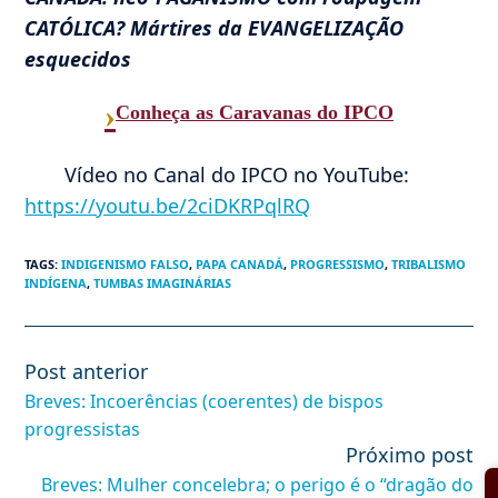
CATÓLICA? Mártires da EVANGELIZAÇÃO
esquecidos
›
Conheça as Caravanas do IPCO
Vídeo no Canal do IPCO no YouTube:
https://youtu.be/2ciDKRPqlRQ
TAGS
:
INDIGENISMO FALSO
,
PAPA CANADÁ
,
PROGRESSISMO
,
TRIBALISMO
INDÍGENA
,
TUMBAS IMAGINÁRIAS
Post anterior
Leia
mais
Breves: Incoerências (coerentes) de bispos
artigos
progressistas
Próximo post
Breves: Mulher concelebra; o perigo é o “dragão do