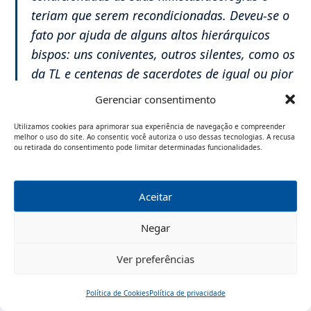
teriam que serem recondicionadas. Deveu-se o
fato por ajuda de alguns altos hierárquicos
bispos: uns coniventes, outros silentes, como os
da TL e centenas de sacerdotes de igual ou pior
forma em disseminar socialistas
Gerenciar consentimento
ensinamentos, sem contar os envolvidos
Utilizamos cookies para aprimorar sua experiência de navegação e compreender
nosescândalos pessoais.
melhor o uso do site. Ao consentir, você autoriza o uso dessas tecnologias. A recusa
ou retirada do consentimento pode limitar determinadas funcionalidades.
Como lá, belo exemplo, é hora também de os
universitários católicos daqui reivindicarem
seus direitos de se expressarem na fé católica e
Aceitar
não aceitarem goela abaixo sem reação serem
Negar
postos à força no POLITICAMENTE CORRETO
MARXISTA!
Ver preferências
Caro Renan,
Política de Cookies
Política de privacidade
Concordo com suas palavras, temos que
Início
Pesquisar
Traduzir
Menu