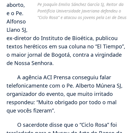
aborto,
Pe Joaquín Emilio Sánchez García SJ, Reitor da
Pontifícia Universidade Javeriana defendeu o
e o Pe.
“Ciclo Rosa” e atacou os jovens pela Lei de Deus
Alfonso
Llano SJ,
ex-diretor do Instituto de Bioética, publicou
textos heréticos em sua coluna no “El Tiempo”,
o maior jornal de Bogotá, contra a virgindade
de Nossa Senhora.
A agência ACI Prensa conseguiu falar
telefonicamente com o Pe. Alberto Múnera SJ,
organizador do evento, que muito irritado
respondeu: “Muito obrigado por todo o mal
que vocês fizeram”.
O sacerdote disse que o “Ciclo Rosa” foi