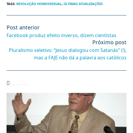
TAGS
:
REVOLUÇÃO HOMOSSEXUAL
,
ÚLTIMAS ATUALIZAÇÕES
Post anterior
Leia
mais
Facebook produz efeito inverso, dizem cientistas
artigos
Próximo post
Pluralismo seletivo: “Jesus dialogou com Satanás” (!),
mas a FAJE não dá a palavra aos católicos
Você também pode gostar