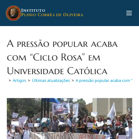
Ir
para
I
NSTITUTO
P
C
O
LINIO
ORRÊA DE
LIVEIRA
o
conteúdo
A pressão popular acaba
com “Ciclo Rosa” em
Universidade Católica
>
Artigos
>
Últimas atualizações
>
A pressão popular acaba com “Cic