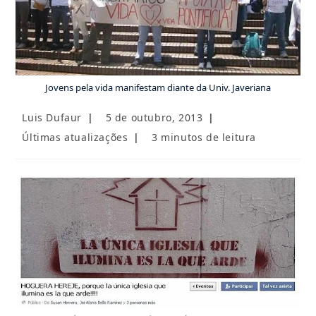
Jovens pela vida manifestam diante da Univ. Javeriana
Autor
Post
Luis Dufaur
5 de outubro, 2013
do
publicado:
Categoria
Tempo
Últimas atualizações
3 minutos de leitura
post:
do
de
post:
leitura: