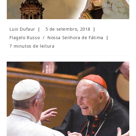
Autor
Post
Luis Dufaur
5 de setembro, 2018
do
publicado:
Categoria
Flagelo Russo
/
Nossa Senhora de Fátima
post:
do
Tempo
7 minutos de leitura
post:
de
leitura: