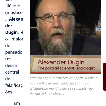
filósofo
gnóstico
,
Alexan
der
Dugin
, é
o maior
dos
pensado
res
dessa
central
Katehon sofisma e inverte os papéis: a Rússia
de
não é o flagelo anunciado em Fátima, o
falsificaç
cristianismo mundial deve se submeter ao
ões.
Patriarcado de Moscou
Em