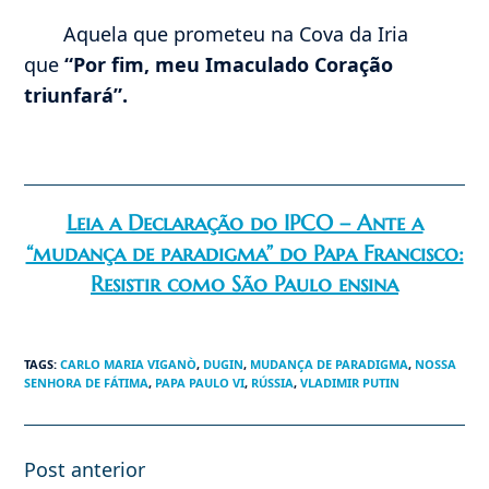
Aquela que prometeu na Cova da Iria
que
“Por fim, meu Imaculado Coração
triunfará”.
Leia a Declaração do IPCO – Ante a
“mudança de paradigma” do Papa Francisco:
Resistir como São Paulo ensina
TAGS
:
CARLO MARIA VIGANÒ
,
DUGIN
,
MUDANÇA DE PARADIGMA
,
NOSSA
SENHORA DE FÁTIMA
,
PAPA PAULO VI
,
RÚSSIA
,
VLADIMIR PUTIN
Post anterior
Leia
mais