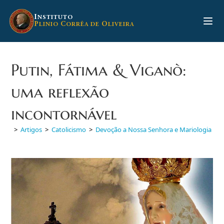
Ir
para
I
NSTITUTO
P
C
O
LINIO
ORRÊA DE
LIVEIRA
o
conteúdo
Putin, Fátima & Viganò:
uma reflexão
incontornável
>
Artigos
>
Catolicismo
>
Devoção a Nossa Senhora e Mariologia
>