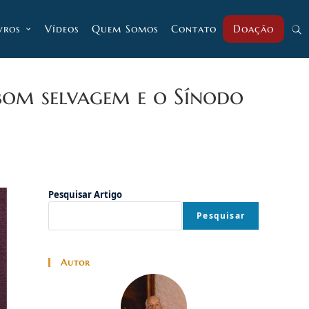
vros
Vídeos
Quem Somos
Contato
Doação
Alt
pesq
 bom selvagem e o Sínodo
do
Pesquisar Artigo
site
Pesquisar
Autor