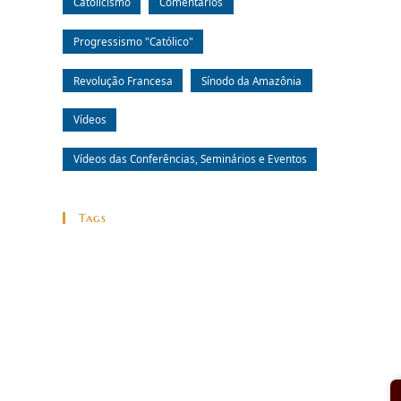
Catolicismo
Comentários
Progressismo "Católico"
Revolução Francesa
Sínodo da Amazônia
Vídeos
Vídeos das Conferências, Seminários e Eventos
Tags