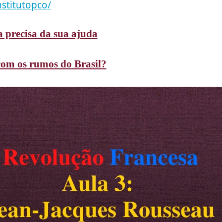
stitutopco/
 precisa da sua ajuda
om os rumos do Brasil?