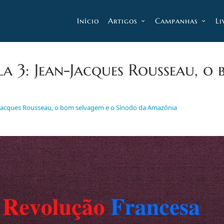
Início
Artigos
Campanhas
Li
a 3: Jean-Jacques Rousseau, o
n-Jacques Rousseau, o bom selvagem e o Sínodo da Amazônia