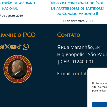
questão de soberania
Vídeo da conferência do Prof.
nacional
De Mattei sobre os bastidores
do Concílio Vaticano II
7 de agosto, 2019
15 de dezembro, 2013
panhe o IPCO
Contato
Rua Maranhão, 341
Higienópolis - São Paul
| CEP: 01240-001
E-mail:
contato@ipco.o
Utilizamos c
site. Ao con
pode limitar