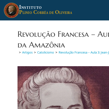
Ir
I
para
NSTITUTO
P
C
O
o
LINIO
ORRÊA DE
LIVEIRA
conteúdo
Revolução Francesa – Aul
da Amazônia
>
Artigos
>
Catolicismo
>
Revolução Francesa – Aula 3: Jea