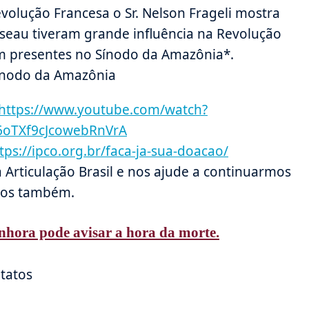
evolução Francesa o Sr. Nelson Frageli mostra
sseau tiveram grande influência na Revolução
am presentes no Sínodo da Amazônia*.
Sínodo da Amazônia
https://www.youtube.com/watch?
6oTXf9cJcowebRnVrA
tps://ipco.org.br/faca-ja-sua-doacao/
a Articulação Brasil e nos ajude a continuarmos
rsos também.
hora pode avisar a hora da morte.
tatos