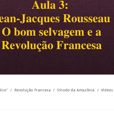
lico"
/
Revolução Francesa
/
Sínodo da Amazônia
/
Vídeos