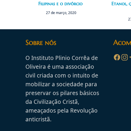
Filipinas e o divórcio
Etanol, 
27 de março, 2020
2
Sobre nós
Acom
O Instituto Plinio Corrêa de
Oliveira é uma associação
civil criada com o intuito de
mobilizar a sociedade para
preservar os pilares básicos
da Civilização Cristã,
ameaçados pela Revolução
anticristã.