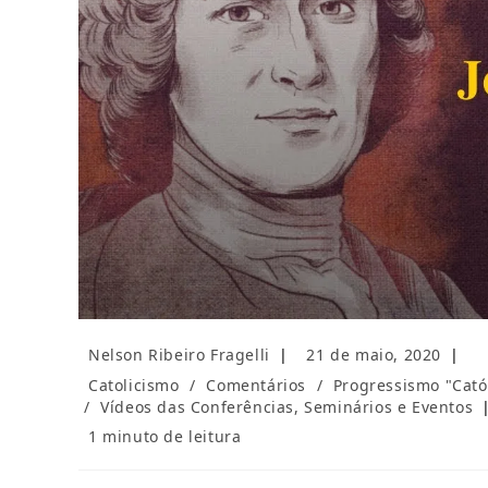
Autor
Post
Nelson Ribeiro Fragelli
21 de maio, 2020
do
publicado:
Categoria
Catolicismo
/
Comentários
/
Progressismo "Cató
post:
do
/
Vídeos das Conferências, Seminários e Eventos
post:
Tempo
1 minuto de leitura
de
leitura: