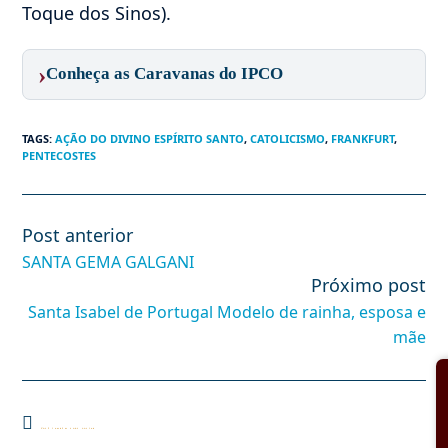
Toque dos Sinos).
›
Conheça as Caravanas do IPCO
TAGS
:
AÇÃO DO DIVINO ESPÍRITO SANTO
,
CATOLICISMO
,
FRANKFURT
,
PENTECOSTES
Post anterior
Leia
mais
SANTA GEMA GALGANI
artigos
Próximo post
Santa Isabel de Portugal Modelo de rainha, esposa e
mãe
Você também pode gostar