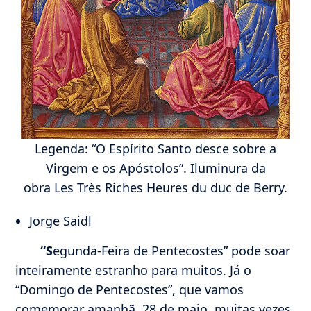
Legenda: “O Espírito Santo desce sobre a
Virgem e os Apóstolos”. Iluminura da
obra Les Très Riches Heures du duc de Berry.
Jorge Saidl
“S
egunda-Feira de Pentecostes” pode soar
inteiramente estranho para muitos. Já o
“Domingo de Pentecostes”, que vamos
comemorar amanhã, 28 de maio, muitas vezes