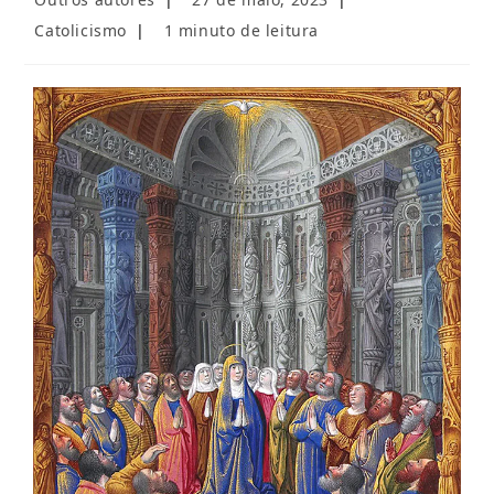
do
publicado:
Categoria
Tempo
Catolicismo
1 minuto de leitura
post:
do
de
post:
leitura: