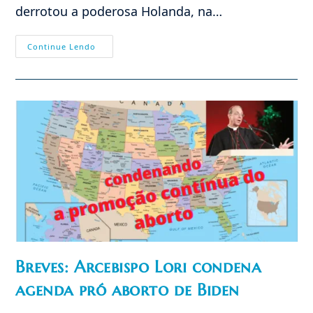
derrotou a poderosa Holanda, na…
Lições
Continue Lendo
Da
História:
O
“impossível”
Foi
Derrotado,
Venceu
A
Vida
Nos
EUA
Breves: Arcebispo Lori condena
agenda pró aborto de Biden