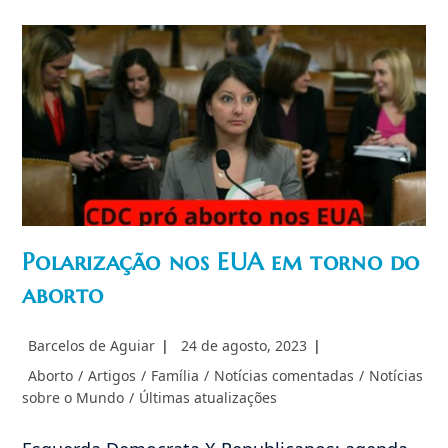
Biden
Requer
Excomunhão
Polarização nos EUA em torno do
aborto
Autor
Post
Barcelos de Aguiar
24 de agosto, 2023
do
publicado:
Categoria
Aborto
/
Artigos
/
Família
/
Notícias comentadas
/
Notícias
post:
do
sobre o Mundo
/
Últimas atualizações
post: