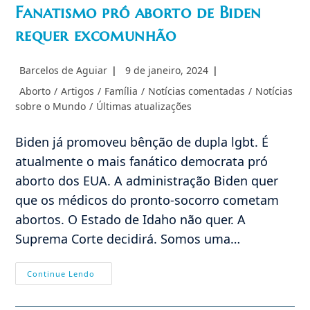
Fanatismo pró aborto de Biden
requer excomunhão
Autor
Post
Barcelos de Aguiar
9 de janeiro, 2024
do
publicado:
Categoria
Aborto
/
Artigos
/
Família
/
Notícias comentadas
/
Notícias
post:
do
sobre o Mundo
/
Últimas atualizações
post:
Biden já promoveu bênção de dupla lgbt. É
atualmente o mais fanático democrata pró
aborto dos EUA. A administração Biden quer
que os médicos do pronto-socorro cometam
abortos. O Estado de Idaho não quer. A
Suprema Corte decidirá. Somos uma…
Fanatismo
Continue Lendo
Pró
Aborto
De