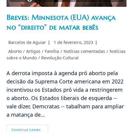
Breves: Minnesota (EUA) avança
no “direito” de matar bebês
Autor
Post
Barcelos de Aguiar
1 de fevereiro, 2023
do
publicado:
Categoria
Aborto
/
Artigos
/
Família
/
Notícias comentadas
/
Notícias
post:
do
sobre o Mundo
/
Revolução Cultural
post:
A derrota imposta à agenda pró aborto pela
decisão da Suprema Corte americana em 2022
incentivou os Estados pró vida a restringerem
o aborto. Os Estados liberais de esquerda --
vale dizer, Demcratas -- tabalham para ampliar
a matança de…
Breves:
Continue Lendo