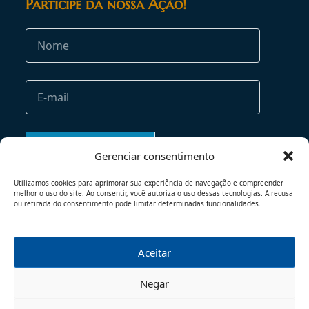
Participe da nossa Ação!
Gerenciar consentimento
Utilizamos cookies para aprimorar sua experiência de navegação e compreender
melhor o uso do site. Ao consentir, você autoriza o uso dessas tecnologias. A recusa
ou retirada do consentimento pode limitar determinadas funcionalidades.
Aceitar
TERMOS DE USO
POLÍTICA DE PRIVACIDADE
Negar
© 2026 - TODOS OS DIREITOS RESERVADOS