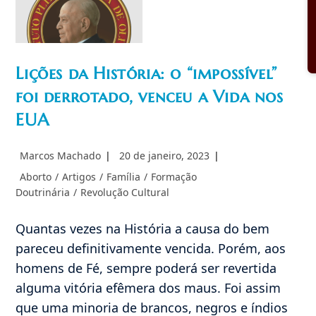
Lições da História: o “impossível”
Imagem não
foi derrotado, venceu a Vida nos
encontrada
EUA
Autor
Post
Marcos Machado
20 de janeiro, 2023
do
publicado:
Categoria
Aborto
/
Artigos
/
Família
/
Formação
post:
do
Doutrinária
/
Revolução Cultural
post:
Quantas vezes na História a causa do bem
pareceu definitivamente vencida. Porém, aos
homens de Fé, sempre poderá ser revertida
alguma vitória efêmera dos maus. Foi assim
que uma minoria de brancos, negros e índios