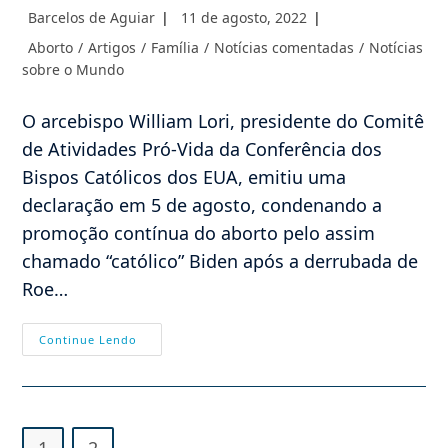
Autor
Post
Barcelos de Aguiar
11 de agosto, 2022
do
publicado:
Categoria
Aborto
/
Artigos
/
Família
/
Notícias comentadas
/
Notícias
post:
do
sobre o Mundo
post:
O arcebispo William Lori, presidente do Comitê
de Atividades Pró-Vida da Conferência dos
Bispos Católicos dos EUA, emitiu uma
declaração em 5 de agosto, condenando a
promoção contínua do aborto pelo assim
chamado “católico” Biden após a derrubada de
Roe…
Breves:
Continue Lendo
Arcebispo
Lori
Condena
Agenda
Pró
Aborto
De
1
2