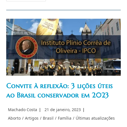
Minnesota
(EUA)
Avança
No
“direito”
De
Matar
Bebês
Convite à reflexão: 3 lições úteis
ao Brasil conservador em 2023
Autor
Post
Machado Costa
21 de janeiro, 2023
do
publicado:
Categoria
Aborto
/
Artigos
/
Brasil
/
Família
/
Últimas atualizações
post:
do