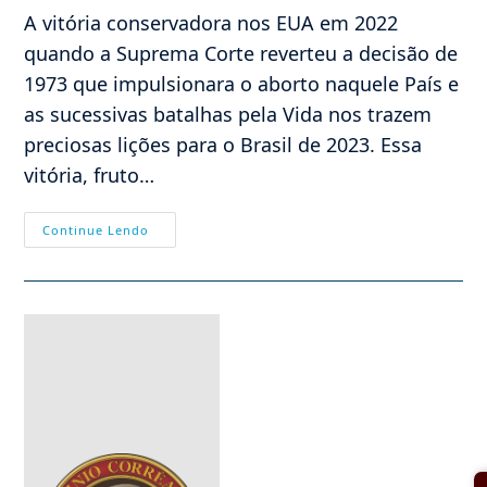
post:
A vitória conservadora nos EUA em 2022
quando a Suprema Corte reverteu a decisão de
1973 que impulsionara o aborto naquele País e
as sucessivas batalhas pela Vida nos trazem
preciosas lições para o Brasil de 2023. Essa
vitória, fruto…
Convite
Continue Lendo
À
Reflexão:
3
Lições
Úteis
Ao
Brasil
Conservador
Em
2023