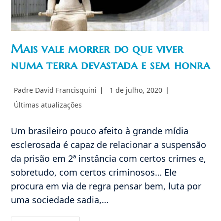
Mais vale morrer do que viver
numa terra devastada e sem honra
Autor
Post
Padre David Francisquini
1 de julho, 2020
do
publicado:
Categoria
Últimas atualizações
post:
do
post:
Um brasileiro pouco afeito à grande mídia
esclerosada é capaz de relacionar a suspensão
da prisão em 2ª instância com certos crimes e,
sobretudo, com certos criminosos… Ele
procura em via de regra pensar bem, luta por
uma sociedade sadia,…