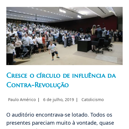
Da
Família
Católica
Cresce o círculo de influência da
Contra-Revolução
Autor
Post
Categoria
Paulo Américo
6 de julho, 2019
Catolicismo
do
publicado:
do
post:
post:
O auditório encontrava-se lotado. Todos os
presentes pareciam muito à vontade, quase