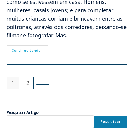
como se estivessem em casa. Homens,
mulheres, casais jovens; e para completar,
muitas crianças corriam e brincavam entre as
poltronas, através dos corredores, deixando-se
filmar e fotografar. Mas…
Cresce
Continue Lendo
O
Círculo
De
Influência
Da
Contra-
Revolução
1
2
Ir para a próxima página
Pesquisar Artigo
Pesquisar