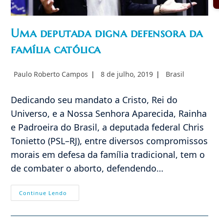
Uma deputada digna defensora da
família católica
Autor
Post
Categoria
Paulo Roberto Campos
8 de julho, 2019
Brasil
do
publicado:
do
post:
post:
Dedicando seu mandato a Cristo, Rei do
Universo, e a Nossa Senhora Aparecida, Rainha
e Padroeira do Brasil, a deputada federal Chris
Tonietto (PSL–RJ), entre diversos compromissos
morais em defesa da família tradicional, tem o
de combater o aborto, defendendo…
Uma
Continue Lendo
Deputada
Digna
Defensora