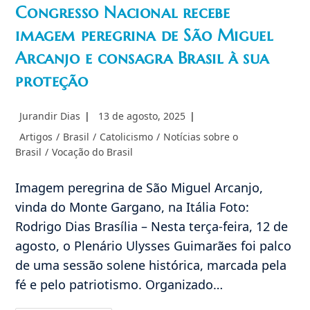
Congresso Nacional recebe
imagem peregrina de São Miguel
Arcanjo e consagra Brasil à sua
proteção
Autor
Post
Jurandir Dias
13 de agosto, 2025
do
publicado:
Categoria
Artigos
/
Brasil
/
Catolicismo
/
Notícias sobre o
post:
do
Brasil
/
Vocação do Brasil
post:
Imagem peregrina de São Miguel Arcanjo,
vinda do Monte Gargano, na Itália Foto:
Rodrigo Dias Brasília – Nesta terça-feira, 12 de
agosto, o Plenário Ulysses Guimarães foi palco
de uma sessão solene histórica, marcada pela
fé e pelo patriotismo. Organizado…