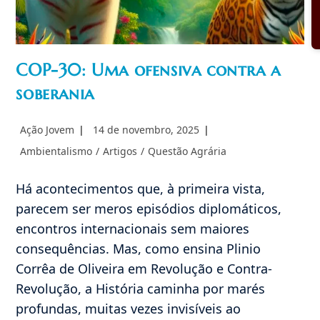
COP-30: Uma ofensiva contra a
soberania
Autor
Post
Ação Jovem
14 de novembro, 2025
do
publicado:
Categoria
Ambientalismo
/
Artigos
/
Questão Agrária
post:
do
post:
Há acontecimentos que, à primeira vista,
parecem ser meros episódios diplomáticos,
encontros internacionais sem maiores
consequências. Mas, como ensina Plinio
Corrêa de Oliveira em Revolução e Contra-
Revolução, a História caminha por marés
profundas, muitas vezes invisíveis ao