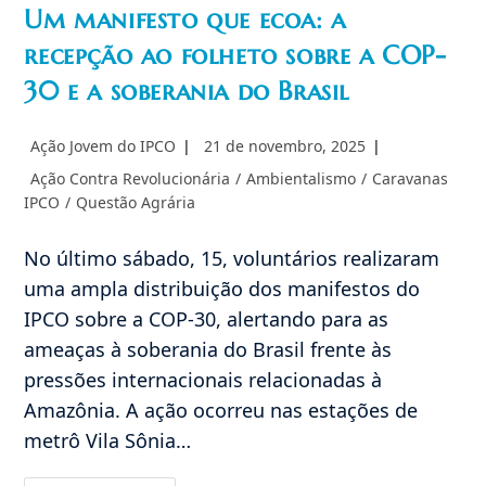
Um manifesto que ecoa: a
recepção ao folheto sobre a COP-
30 e a soberania do Brasil
Autor
Post
Ação Jovem do IPCO
21 de novembro, 2025
do
publicado:
Categoria
Ação Contra Revolucionária
/
Ambientalismo
/
Caravanas
post:
do
IPCO
/
Questão Agrária
post:
No último sábado, 15, voluntários realizaram
uma ampla distribuição dos manifestos do
IPCO sobre a COP-30, alertando para as
ameaças à soberania do Brasil frente às
pressões internacionais relacionadas à
Amazônia. A ação ocorreu nas estações de
metrô Vila Sônia…