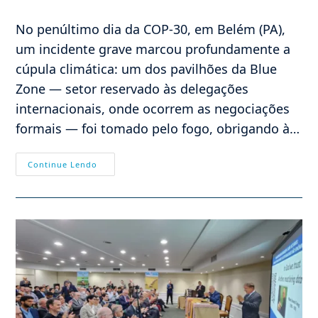
do
post:
No penúltimo dia da COP-30, em Belém (PA),
um incidente grave marcou profundamente a
cúpula climática: um dos pavilhões da Blue
Zone — setor reservado às delegações
internacionais, onde ocorrem as negociações
formais — foi tomado pelo fogo, obrigando à…
Incêndio
Continue Lendo
Na
COP-
30:
Um
Gigante
Com
Pés
De
Barro