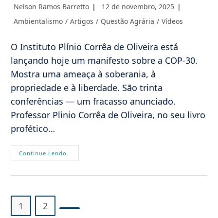
Autor
Post
Nelson Ramos Barretto
12 de novembro, 2025
do
publicado:
Categoria
Ambientalismo
/
Artigos
/
Questão Agrária
/
Vídeos
post:
do
post:
O Instituto Plínio Corrêa de Oliveira está
lançando hoje um manifesto sobre a COP-30.
Mostra uma ameaça à soberania, à
propriedade e à liberdade. São trinta
conferências — um fracasso anunciado.
Professor Plinio Corrêa de Oliveira, no seu livro
profético…
Lançamento
Continue Lendo
Do
Livro
–
A
Soberania
Necessária
1
2