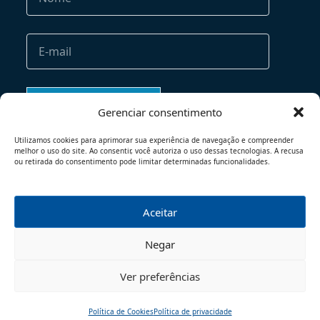
Gerenciar consentimento
Utilizamos cookies para aprimorar sua experiência de navegação e compreender
melhor o uso do site. Ao consentir, você autoriza o uso dessas tecnologias. A recusa
ou retirada do consentimento pode limitar determinadas funcionalidades.
Aceitar
TERMOS DE USO
POLÍTICA DE PRIVACIDADE
Negar
© 2026 - TODOS OS DIREITOS RESERVADOS
Ver preferências
Política de Cookies
Política de privacidade