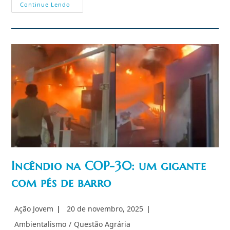
Um
Continue Lendo
Manifesto
Que
Ecoa:
A
Recepção
Ao
Folheto
Sobre
A
COP-
30
E
A
Soberania
Do
Brasil
Incêndio na COP-30: um gigante
com pés de barro
Autor
Post
Ação Jovem
20 de novembro, 2025
do
publicado:
Categoria
Ambientalismo
/
Questão Agrária
post: