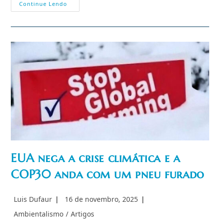
Lançamento
Continue Lendo
Do
Livro
A
Soberania
Necessária
No
Hotel
Transamérica
EUA nega a crise climática e a
COP30 anda com um pneu furado
Autor
Post
Luis Dufaur
16 de novembro, 2025
do
publicado:
Categoria
Ambientalismo
/
Artigos
post: