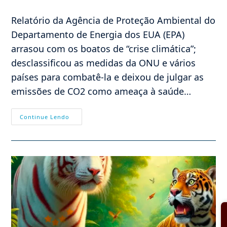
do
post:
Relatório da Agência de Proteção Ambiental do
Departamento de Energia dos EUA (EPA)
arrasou com os boatos de “crise climática”;
desclassificou as medidas da ONU e vários
países para combatê-la e deixou de julgar as
emissões de CO2 como ameaça à saúde…
EUA
Continue Lendo
Nega
A
Crise
Climática
E
A
COP30
Anda
Com
Um
Pneu
Furado