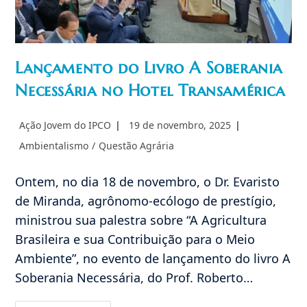
Lançamento do Livro A Soberania
Necessária no Hotel Transamérica
Autor
Post
Ação Jovem do IPCO
19 de novembro, 2025
do
publicado:
Categoria
Ambientalismo
/
Questão Agrária
post:
do
post:
Ontem, no dia 18 de novembro, o Dr. Evaristo
de Miranda, agrônomo-ecólogo de prestígio,
ministrou sua palestra sobre “A Agricultura
Brasileira e sua Contribuição para o Meio
Ambiente”, no evento de lançamento do livro A
Soberania Necessária, do Prof. Roberto…