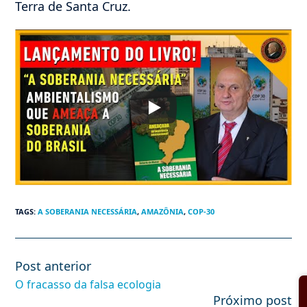
Terra de Santa Cruz.
TAGS
:
A SOBERANIA NECESSÁRIA
,
AMAZÔNIA
,
COP-30
Post anterior
Leia
mais
O fracasso da falsa ecologia
artigos
Próximo post