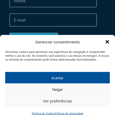
Gerenciar consentimento
Utilizamos cookies para aprimorar sua experiência de navegação e compreender
melhor o uso do site. Ao consentir, você autoriza o uso dessas tecnologias. A recusa
ou retirada do consentimento pode limitar determinadas funcionalidades.
Aceitar
TERMOS DE USO
POLÍTICA DE PRIVACIDADE
Negar
© 2026 - TODOS OS DIREITOS RESERVADOS
Ver preferências
Política de Cookies
Política de privacidade