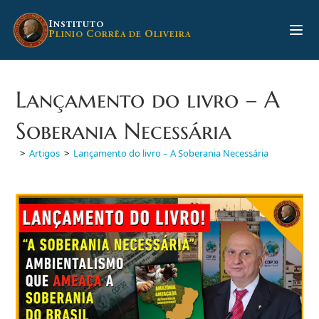
Ir
para
I
NSTITUTO
P
C
O
LINIO
ORRÊA DE
LIVEIRA
o
conteúdo
Lançamento do livro – A
Soberania Necessária
>
Artigos
>
Lançamento do livro – A Soberania Necessária