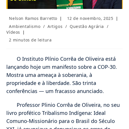
Autor
Post
Nelson Ramos Barretto
12 de novembro, 2025
do
publicado:
Categoria
Ambientalismo
/
Artigos
/
Questão Agrária
/
post:
do
Vídeos
post:
Tempo
2 minutos de leitura
de
leitura:
O Instituto Plínio Corrêa de Oliveira está
lançando hoje um manifesto sobre a COP-30.
Mostra uma ameaça à soberania, à
propriedade e à liberdade. São trinta
conferências — um fracasso anunciado.
Professor Plinio Corrêa de Oliveira, no seu
livro profético Tribalismo Indígena: Ideal
Comuno-Missionário para o Brasil do Século