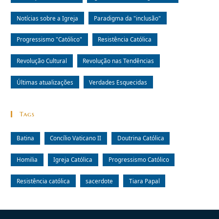
Notícias sobre a Igreja
Paradigma da "inclusão"
Progressismo "Católico"
Resistência Católica
Revolução Cultural
Revolução nas Tendências
Últimas atualizações
Verdades Esquecidas
Tags
Batina
Concílio Vaticano II
Doutrina Católica
Homilia
Igreja Católica
Progressismo Católico
Resistência católica
sacerdote
Tiara Papal