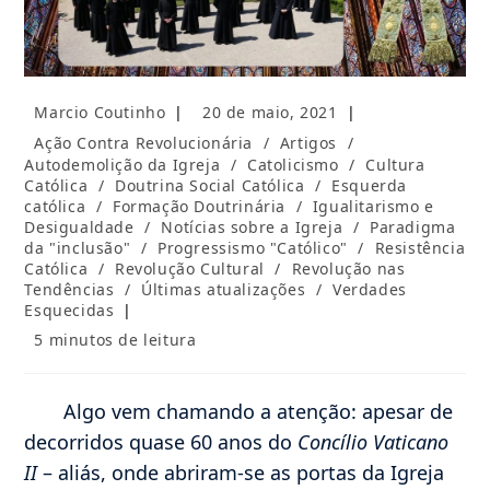
Autor
Post
Marcio Coutinho
20 de maio, 2021
do
publicado:
Categoria
Ação Contra Revolucionária
/
Artigos
/
post:
do
Autodemolição da Igreja
/
Catolicismo
/
Cultura
post:
Católica
/
Doutrina Social Católica
/
Esquerda
católica
/
Formação Doutrinária
/
Igualitarismo e
Desigualdade
/
Notícias sobre a Igreja
/
Paradigma
da "inclusão"
/
Progressismo "Católico"
/
Resistência
Católica
/
Revolução Cultural
/
Revolução nas
Tendências
/
Últimas atualizações
/
Verdades
Esquecidas
Tempo
5 minutos de leitura
de
leitura:
Algo vem chamando a atenção: apesar de
decorridos quase 60 anos do
Concílio Vaticano
II
– aliás, onde abriram-se as portas da Igreja