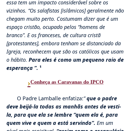
essa tem um impacto considerável sobre os
vizinhos. “Os salafistas [islâmicos] geralmente não
chegam muito perto. Costumam dizer que é um
espaço cristão, ocupado pelos “homens de
branco”. E os franceses, de cultura cristã
[protestantes], embora tenham se distanciado da
Igreja, reconhecem que são os católicos que usam
o hábito.
Para eles é como um pequeno raio de
esperança ”.
¹
›
Conheça as Caravanas do IPCO
O Padre Lamballe enfatiza:
“
que o padre
deve beijá-la todas as manhãs antes de vesti-
la, para que ela se lembre “quem ela é, para
quem vive e quem a está servindo”.
Em um
nível mais espiritual,
“assim como o escapulário