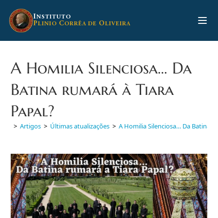
Ir
para
I
NSTITUTO
P
C
O
LINIO
ORRÊA DE
LIVEIRA
o
conteúdo
A Homilia Silenciosa… Da
Batina rumará à Tiara
Papal?
>
Artigos
>
Últimas atualizações
>
A Homilia Silenciosa… Da Batina r