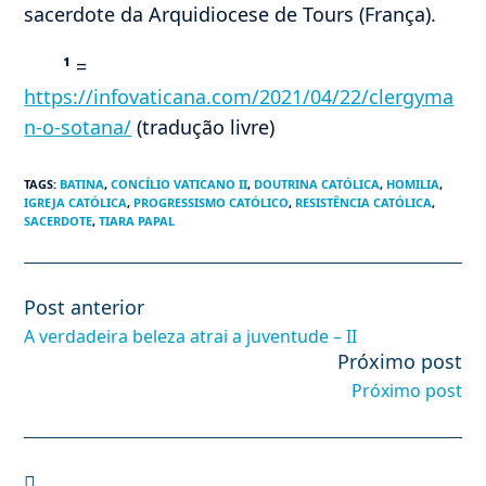
sacerdote da Arquidiocese de Tours (França).
¹
=
https://infovaticana.com/2021/04/22/clergyma
n-o-sotana/
(tradução livre)
TAGS
:
BATINA
,
CONCÍLIO VATICANO II
,
DOUTRINA CATÓLICA
,
HOMILIA
,
IGREJA CATÓLICA
,
PROGRESSISMO CATÓLICO
,
RESISTÊNCIA CATÓLICA
,
SACERDOTE
,
TIARA PAPAL
Post anterior
Leia
mais
A verdadeira beleza atrai a juventude – II
artigos
Próximo post
Próximo post