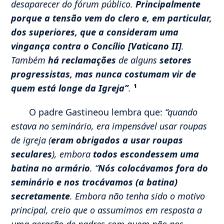
desaparecer do fórum público.
Principalmente
porque a tensão vem do clero e, em particular,
dos superiores, que a consideram uma
vingança contra o Concílio [Vaticano II]
.
Também
há reclamações
de alguns
setores
progressistas, mas nunca costumam vir de
quem está longe da Igreja”
.
¹
O padre Gastineou lembra que:
“quando
estava no seminário, era impensável usar roupas
de igreja (
eram obrigados a usar roupas
seculares
), embora
todos escondessem uma
batina no armário
. “
Nós colocávamos fora do
seminário e nos trocávamos (a batina)
secretamente
. Embora não tenha sido o motivo
principal, creio que o assumimos em resposta a
uma geração de padres com quem não nos