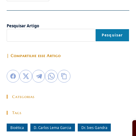
“Bioética
&
Família
–
O
Direitos
Pesquisar Artigo
Da
Mulher
E
Pesquisar
Dos
Filhos”
07/10
| Compartilhe esse Artigo
Categorias
Tags
Bioética
D. Carlos Lema Garcia
Dr. Ives Gandra