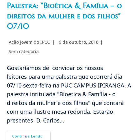
Palestra: “Bioética & Família – o
direitos da mulher e dos filhos”
07/10
Autor
Post
Ação Jovem do IPCO
6 de outubro, 2016
do
publicado:
Categoria
Sem categoria
post:
do
post:
Gostaríamos de convidar os nossos
leitores para uma palestra que ocorrerá dia
07/10 sexta-feira na PUC CAMPUS IPIRANGA. A
palestra intitulada "Bioetica & Família - o
direitos da mulher e dos filhos" que contará
com uma ilustre mesa redonda. Estarão
presentes D. Carlos…
Palestra:
Continue Lendo