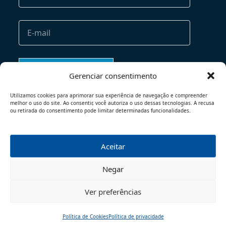
Gerenciar consentimento
Utilizamos cookies para aprimorar sua experiência de navegação e compreender
melhor o uso do site. Ao consentir, você autoriza o uso dessas tecnologias. A recusa
ou retirada do consentimento pode limitar determinadas funcionalidades.
Aceitar
TERMOS DE USO
POLÍTICA DE PRIVACIDADE
Negar
© 2026 - TODOS OS DIREITOS RESERVADOS
Ver preferências
Política de Cookies
Política de privacidade
Início
Pesquisar
Traduzir
Menu