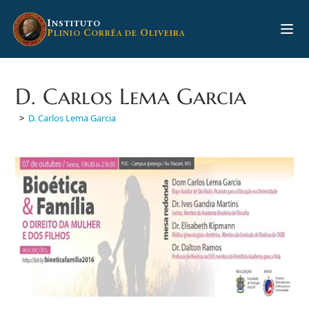
Ir
para
I
NSTITUTO
P
C
O
LINIO
ORRÊA DE
LIVEIRA
o
conteúdo
D. Carlos Lema Garcia
>
D. Carlos Lema Garcia