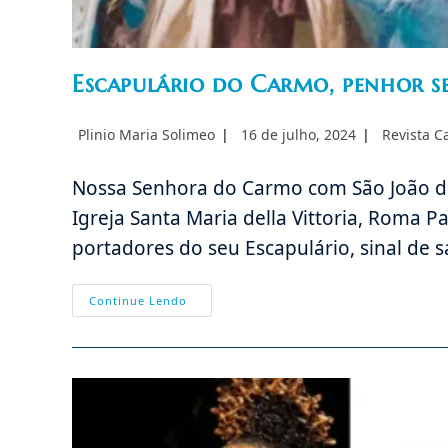
Escapulário do Carmo, penhor s
Autor
Post
Categoria
Plinio Maria Solimeo
16 de julho, 2024
Revista C
do
publicado:
do
post:
post:
Nossa Senhora do Carmo com São João da 
Igreja Santa Maria della Vittoria, Roma 
portadores do seu Escapulário, sinal de 
Escapulário
Continue Lendo
Do
Carmo,
Penhor
Seguro
De
Salvação