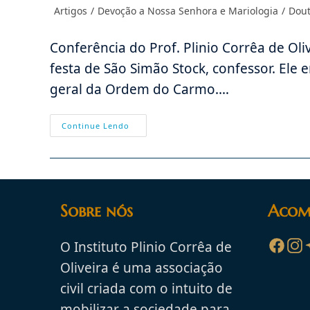
do
publicado:
Categoria
Artigos
/
Devoção a Nossa Senhora e Mariologia
/
Dout
post:
do
post:
Conferência do Prof. Plinio Corrêa de Oli
festa de São Simão Stock, confessor. Ele e
geral da Ordem do Carmo.…
São
Continue Lendo
Simão
Stock,
A
Graça
Da
Ordem
Do
Carmo,
Sobre nós
Acom
Primeiro
Filão
Marial
O Instituto Plinio Corrêa de
Oliveira é uma associação
civil criada com o intuito de
mobilizar a sociedade para