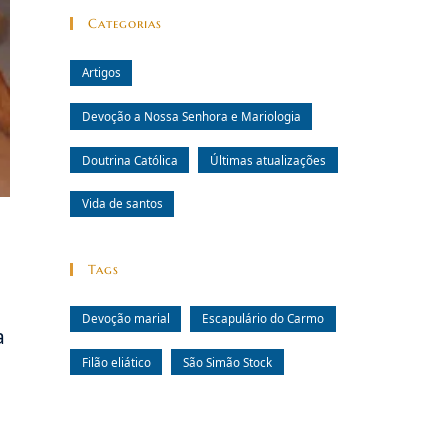
Categorias
Artigos
Devoção a Nossa Senhora e Mariologia
Doutrina Católica
Últimas atualizações
Vida de santos
Tags
Devoção marial
Escapulário do Carmo
a
Filão eliático
São Simão Stock