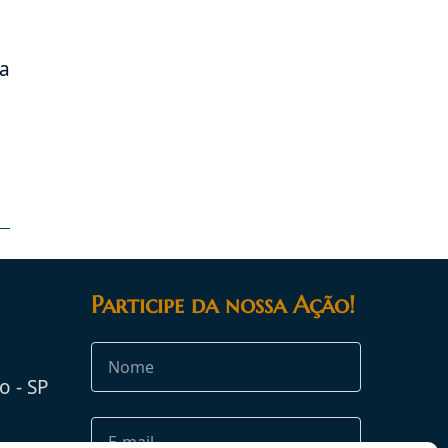
 a
Participe da nossa Ação!
o - SP