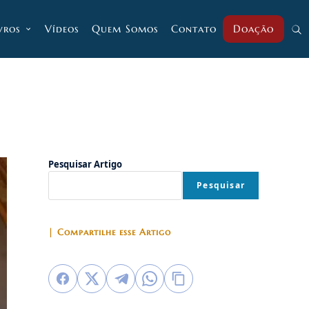
vros
Vídeos
Quem Somos
Contato
Doação
Alt
pesq
do
Pesquisar Artigo
Pesquisar
site
| Compartilhe esse Artigo