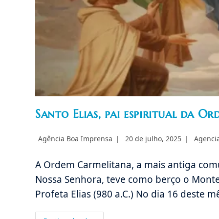
Santo Elias, pai espiritual da 
Autor
Post
Categori
Agência Boa Imprensa
20 de julho, 2025
Agenci
do
publicado:
do
post:
post:
A Ordem Carmelitana, a mais antiga com
Nossa Senhora, teve como berço o Monte C
Profeta Elias (980 a.C.) No dia 16 deste 