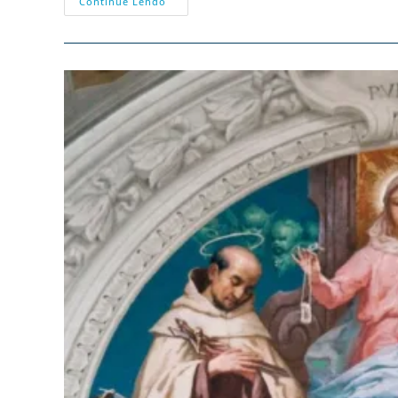
Santo
Continue Lendo
Elias,
Pai
Espiritual
Da
Ordem
Do
Carmo