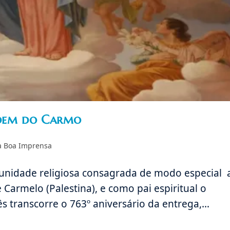
Ordem do Carmo
a
a Boa Imprensa
unidade religiosa consagrada de modo especial 
armelo (Palestina), e como pai espiritual o
mês transcorre o 763º aniversário da entrega,…