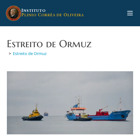
Ir
para
I
NSTITUTO
P
C
O
LINIO
ORRÊA DE
LIVEIRA
o
conteúdo
Estreito de Ormuz
>
Estreito de Ormuz