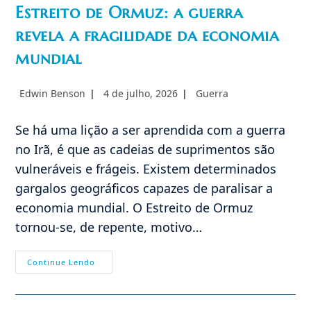
Estreito de Ormuz: a guerra
revela a fragilidade da economia
mundial
Autor
Post
Categoria
Edwin Benson
4 de julho, 2026
Guerra
do
publicado:
do
post:
post:
Se há uma lição a ser aprendida com a guerra
no Irã, é que as cadeias de suprimentos são
vulneráveis e frágeis. Existem determinados
gargalos geográficos capazes de paralisar a
economia mundial. O Estreito de Ormuz
tornou-se, de repente, motivo…
Estreito
Continue Lendo
De
Ormuz:
A
Guerra
Revela