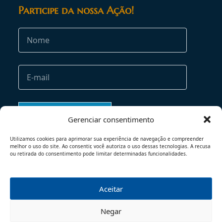
Participe da nossa Ação!
Gerenciar consentimento
Utilizamos cookies para aprimorar sua experiência de navegação e compreender
melhor o uso do site. Ao consentir, você autoriza o uso dessas tecnologias. A recusa
ou retirada do consentimento pode limitar determinadas funcionalidades.
Aceitar
TERMOS DE USO
POLÍTICA DE PRIVACIDADE
Negar
© 2026 - TODOS OS DIREITOS RESERVADOS