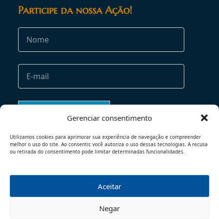
Participe da nossa Ação!
Gerenciar consentimento
Utilizamos cookies para aprimorar sua experiência de navegação e compreender
melhor o uso do site. Ao consentir, você autoriza o uso dessas tecnologias. A recusa
ou retirada do consentimento pode limitar determinadas funcionalidades.
Aceitar
TERMOS DE USO
POLÍTICA DE PRIVACIDADE
Negar
© 2026 - TODOS OS DIREITOS RESERVADOS