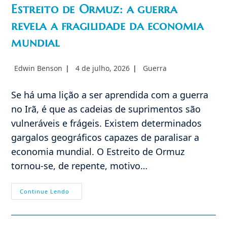
Estreito de Ormuz: a guerra
revela a fragilidade da economia
mundial
Autor
Post
Categoria
Edwin Benson
4 de julho, 2026
Guerra
do
publicado:
do
post:
post:
Se há uma lição a ser aprendida com a guerra
no Irã, é que as cadeias de suprimentos são
vulneráveis e frágeis. Existem determinados
gargalos geográficos capazes de paralisar a
economia mundial. O Estreito de Ormuz
tornou-se, de repente, motivo…
Estreito
Continue Lendo
De
Ormuz:
A
Guerra
Revela