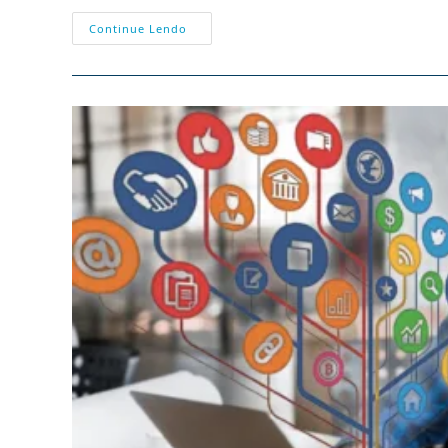
PAIXÃO
Continue Lendo
DA
VERDADE
UNA
E
IMUTÁVEL