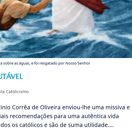
sobre as águas, e foi resgatado por Nosso Senhor
UTÁVEL
oria
sta Catolicismo
linio Corrêa de Oliveira enviou-lhe uma missiva e
iais recomendações para uma autêntica vida
todos os católicos e são de suma utilidade.…