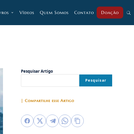
vros
Vídeos
Quem Somos
Contato
Doação
Alt
pesq
do
Pesquisar Artigo
Pesquisar
site
| Compartilhe esse Artigo