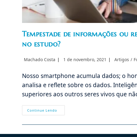
Tempestade de informações ou re
no estudo?
Autor
Post
Categoria
Machado Costa
1 de novembro, 2021
Artigos
/
F
do
publicado:
do
post:
post:
Nosso smartphone acumula dados; o hom
analisa e reflete sobre os dados. Intelig
superiores aos outros seres vivos que n
Tempestade
Continue Lendo
De
Informações
Ou
Reflexão?
Como
Interessar