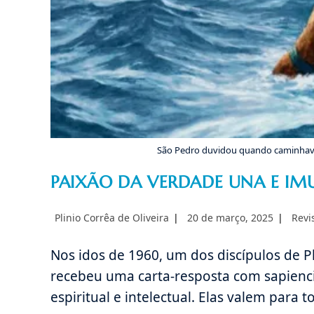
São Pedro duvidou quando caminhava 
PAIXÃO DA VERDADE UNA E IM
Autor
Post
Categ
Plinio Corrêa de Oliveira
20 de março, 2025
Revi
do
publicado:
do
post:
post:
Nos idos de 1960, um dos discípulos de P
recebeu uma carta-resposta com sapienc
espiritual e intelectual. Elas valem para 