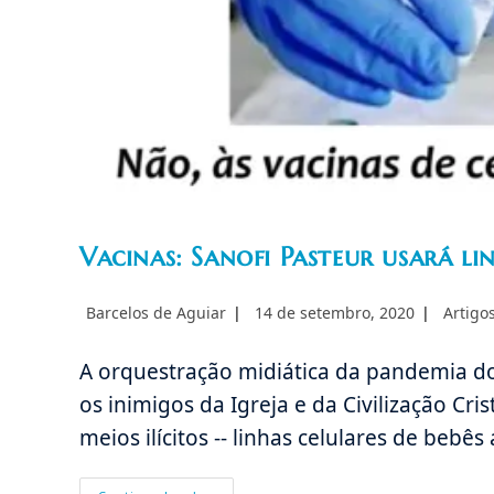
Vacinas: Sanofi Pasteur usará li
Autor
Post
Categor
Barcelos de Aguiar
14 de setembro, 2020
Artigo
do
publicado:
do
post:
post:
A orquestração midiática da pandemia do
os inimigos da Igreja e da Civilização Cr
meios ilícitos -- linhas celulares de beb