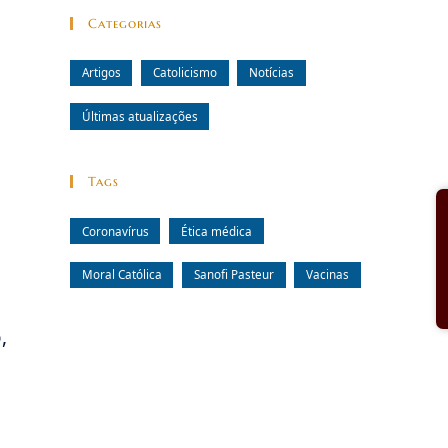
Categorias
Artigos
Catolicismo
Notícias
Últimas atualizações
Tags
Coronavírus
Ética médica
Moral Católica
Sanofi Pasteur
Vacinas
,