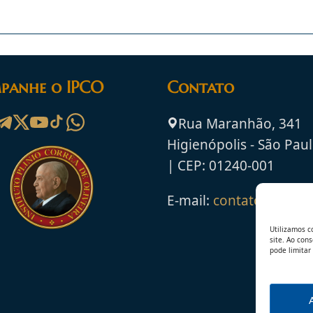
panhe o IPCO
Contato
Rua Maranhão, 341
Higienópolis - São Paul
| CEP: 01240-001
E-mail:
contato@ipco.o
Utilizamos c
site. Ao con
pode limitar