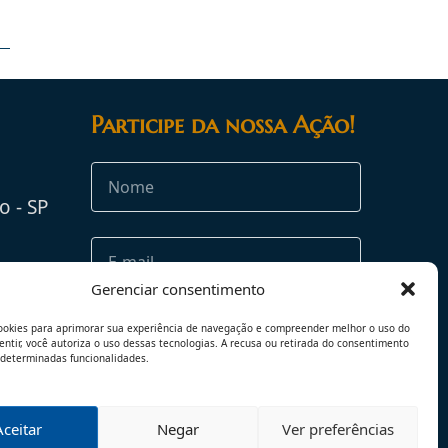
Participe da nossa Ação!
o - SP
rg.br
Gerenciar consentimento
ookies para aprimorar sua experiência de navegação e compreender melhor o uso do
sentir, você autoriza o uso dessas tecnologias. A recusa ou retirada do consentimento
 determinadas funcionalidades.
Aceitar
Negar
Ver preferências