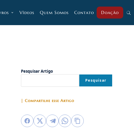
vros
Vídeos
Quem Somos
Contato
Doação
Alt
pesq
do
Pesquisar Artigo
Pesquisar
site
| Compartilhe esse Artigo