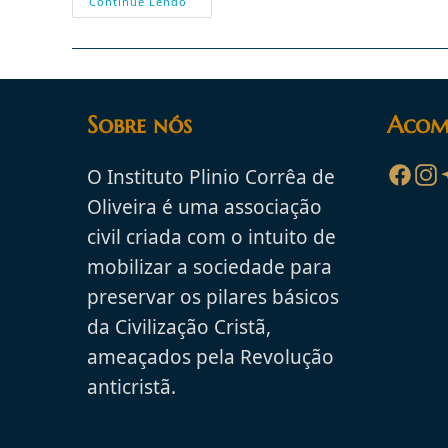
Vacinas:
Continue Lendo
Sanofi
Pasteur
Usará
Linhas
Celulares
Éticas
De
Origem
Sobre nós
Acom
Animal
O Instituto Plinio Corrêa de
Oliveira é uma associação
civil criada com o intuito de
mobilizar a sociedade para
preservar os pilares básicos
da Civilização Cristã,
ameaçados pela Revolução
anticristã.