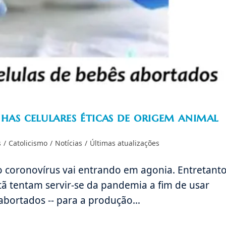
nhas celulares éticas de origem animal
ia
s
/
Catolicismo
/
Notícias
/
Últimas atualizações
 coronovírus vai entrando em agonia. Entretanto
istã tentam servir-se da pandemia a fim de usar
ês abortados -- para a produção…