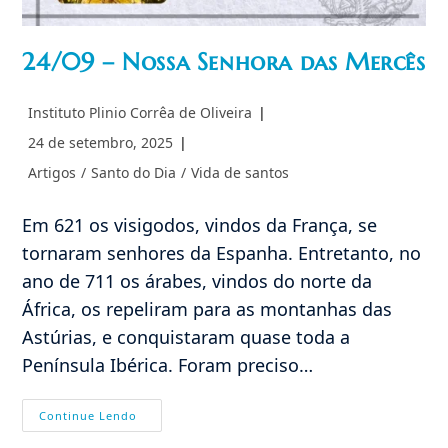
24/09 – Nossa Senhora das Mercês
Autor
Instituto Plinio Corrêa de Oliveira
do
Post
24 de setembro, 2025
post:
publicado:
Categoria
Artigos
/
Santo do Dia
/
Vida de santos
do
post:
Em 621 os visigodos, vindos da França, se
tornaram senhores da Espanha. Entretanto, no
ano de 711 os árabes, vindos do norte da
África, os repeliram para as montanhas das
Astúrias, e conquistaram quase toda a
Península Ibérica. Foram preciso…
24/09
Continue Lendo
–
Nossa