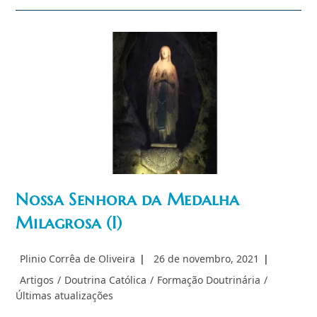
Senhora
Das
Mercês
Nossa Senhora da Medalha
Milagrosa (I)
Autor
Post
Plinio Corrêa de Oliveira
26 de novembro, 2021
do
publicado:
Categoria
Artigos
/
Doutrina Católica
/
Formação Doutrinária
/
post:
do
Últimas atualizações
post: