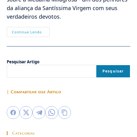
da aliança da Santíssima Virgem com seus
verdadeiros devotos.
A
Continue Lendo
Medalha
Milagrosa:
Devoção
Própria
Para
A
Pesquisar Artigo
Luta
Contra
O
Pesquisar
Demônio
Em
Nossos
Dias
| Compartilhe esse Artigo
Categorias