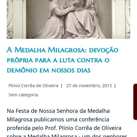
A Medalha Milagrosa: devoção
própria para a luta contra o
demônio em nossos dias
Autor
Post
Plinio Corrêa de Oliveira
27 de novembro, 2015
do
publicado:
Categoria
Sem categoria
post:
do
post:
Na Festa de Nossa Senhora da Medalha
Milagrosa publicamos uma conferência
proferida pelo Prof. Plinio Corrêa de Oliveira
sobre a Medalha Milagrosa - um dos penhores