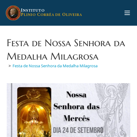
Ir
para
I
NSTITUTO
P
C
O
LINIO
ORRÊA DE
LIVEIRA
o
conteúdo
Festa de Nossa Senhora da
Medalha Milagrosa
>
Festa de Nossa Senhora da Medalha Milagrosa