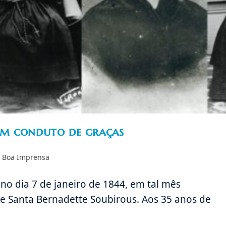
um conduto de graças
a
 Boa Imprensa
 no dia 7 de janeiro de 1844, em tal mês
e Santa Bernadette Soubirous. Aos 35 anos de