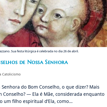
no. Sua festa litúrgica é celebrada no dia 26 de abril.
nselhos de Nossa Senhora
ria
a Catolicismo
a Senhora do Bom Conselho, o que dizer? Mais
m Conselho? — Ela é Mãe, considerada enquanto
um filho espiritual d’Ela, como…