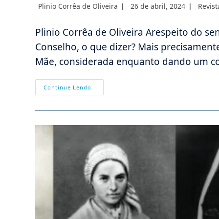
Autor
Post
Catego
Plinio Corrêa de Oliveira
26 de abril, 2024
Revist
do
publicado:
do
post:
post:
Plinio Corrêa de Oliveira Arespeito do 
Conselho, o que dizer? Mais precisament
Mãe, considerada enquanto dando um co
Favores
Continue Lendo
Extraordinários
Nos
Conselhos
De
Nossa
Senhora