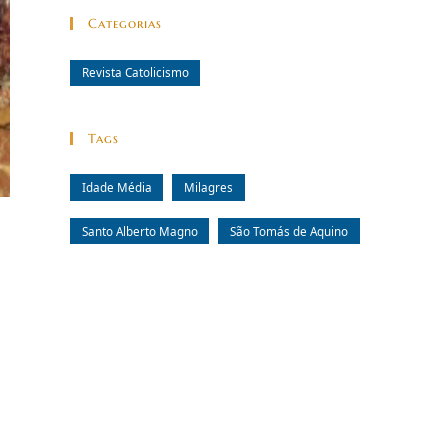
Categorias
Revista Catolicismo
Tags
Idade Média
Milagres
Santo Alberto Magno
São Tomás de Aquino