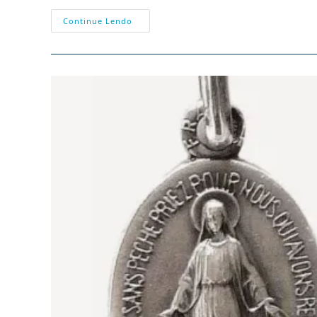
Santa
Continue Lendo
Bernadette
Soubirous
—
Um
Conduto
De
Graças