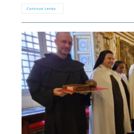
Favores
Continue Lendo
Extraordinários
Nos
Conselhos
De
Nossa
Senhora