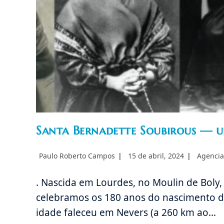
Santa Bernadette Soubirous — 
Autor
Post
Categori
Paulo Roberto Campos
15 de abril, 2024
Agencia
do
publicado:
do
post:
post:
. Nascida em Lourdes, no Moulin de Boly,
celebramos os 180 anos do nascimento d
idade faleceu em Nevers (a 260 km ao…