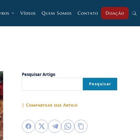
vros
Vídeos
Quem Somos
Contato
Doação
Alt
pesq
do
Pesquisar Artigo
Pesquisar
site
| Compartilhe esse Artigo