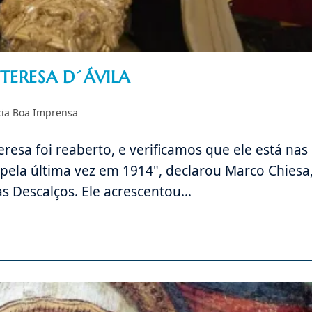
TERESA D´ÁVILA
ria
ia Boa Imprensa
resa foi reaberto, e verificamos que ele está nas
ela última vez em 1914", declarou Marco Chiesa
s Descalços. Ele acrescentou…