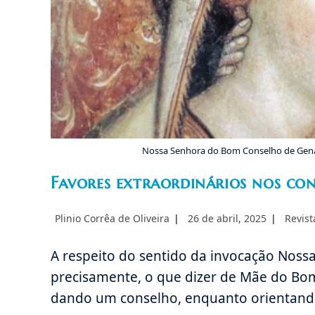
Nossa Senhora do Bom Conselho de Genazza
Favores extraordinários nos co
Autor
Post
Catego
Plinio Corrêa de Oliveira
26 de abril, 2025
Revist
do
publicado:
do
post:
post:
A respeito do sentido da invocação Noss
precisamente, o que dizer de Mãe do Bo
dando um conselho, enquanto orientando 