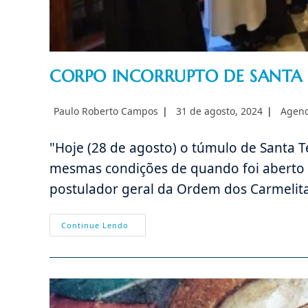
CORPO INCORRUPTO DE SANTA 
Autor
Post
Catego
Paulo Roberto Campos
31 de agosto, 2024
Agenc
do
publicado:
do
post:
post:
"Hoje (28 de agosto) o túmulo de Santa Te
mesmas condições de quando foi aberto p
postulador geral da Ordem dos Carmelita
CORPO
Continue Lendo
INCORRUPTO
DE
SANTA
TERESA
D
´ÁVILA