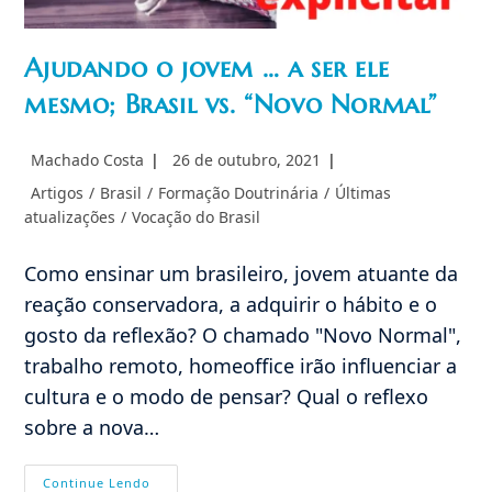
Ajudando o jovem … a ser ele
mesmo; Brasil vs. “Novo Normal”
Autor
Post
Machado Costa
26 de outubro, 2021
do
publicado:
Categoria
Artigos
/
Brasil
/
Formação Doutrinária
/
Últimas
post:
do
atualizações
/
Vocação do Brasil
post:
Como ensinar um brasileiro, jovem atuante da
reação conservadora, a adquirir o hábito e o
gosto da reflexão? O chamado "Novo Normal",
trabalho remoto, homeoffice irão influenciar a
cultura e o modo de pensar? Qual o reflexo
sobre a nova…
Ajudando
Continue Lendo