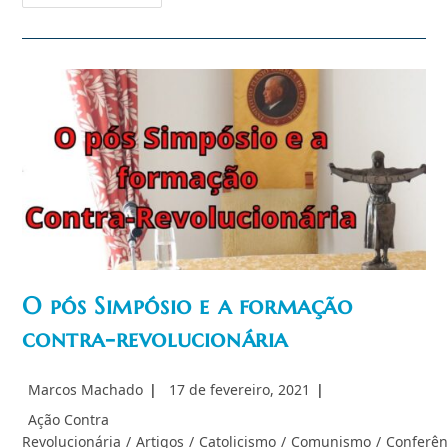
O
Jovem
…
A
Ser
Ele
Mesmo;
Brasil
Vs.
“Novo
Normal”
O pós Simpósio e a formação
contra-revolucionária
Autor
Post
Marcos Machado
17 de fevereiro, 2021
do
publicado:
Categoria
Ação Contra
post:
do
Revolucionária
/
Artigos
/
Catolicismo
/
Comunismo
/
Conferên