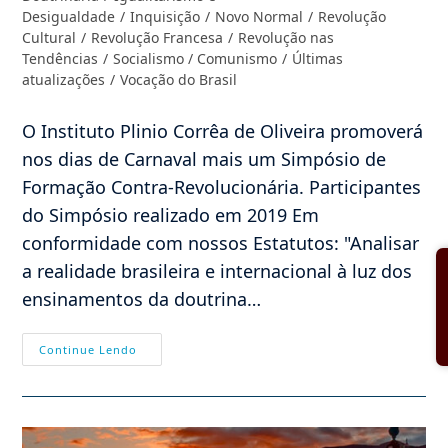
Desigualdade
/
Inquisição
/
Novo Normal
/
Revolução
Cultural
/
Revolução Francesa
/
Revolução nas
Tendências
/
Socialismo / Comunismo
/
Últimas
atualizações
/
Vocação do Brasil
O Instituto Plinio Corrêa de Oliveira promoverá
nos dias de Carnaval mais um Simpósio de
Formação Contra-Revolucionária. Participantes
do Simpósio realizado em 2019 Em
conformidade com nossos Estatutos: "Analisar
a realidade brasileira e internacional à luz dos
ensinamentos da doutrina…
Simpósio
Continue Lendo
De
Formação
Contra-
Revolucionária
–
Carnaval
2021