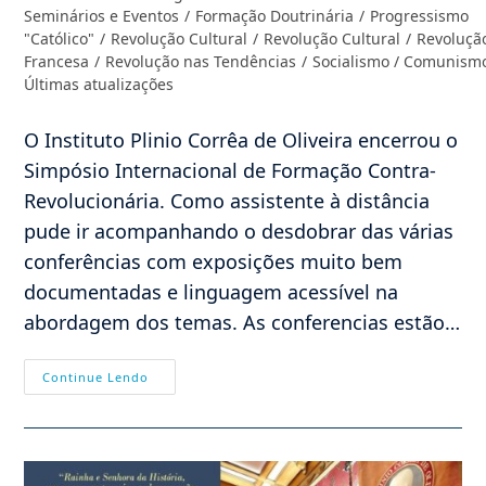
post:
Seminários e Eventos
/
Formação Doutrinária
/
Progressismo
"Católico"
/
Revolução Cultural
/
Revolução Cultural
/
Revoluçã
Francesa
/
Revolução nas Tendências
/
Socialismo / Comunism
Últimas atualizações
O Instituto Plinio Corrêa de Oliveira encerrou o
Simpósio Internacional de Formação Contra-
Revolucionária. Como assistente à distância
pude ir acompanhando o desdobrar das várias
conferências com exposições muito bem
documentadas e linguagem acessível na
abordagem dos temas. As conferencias estão…
O
Continue Lendo
Pós
Simpósio
E
A
Formação
Contra-
Revolucionária