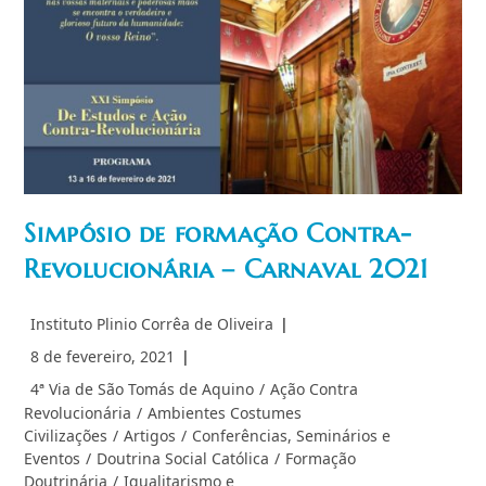
Simpósio de formação Contra-
Revolucionária – Carnaval 2021
Autor
Instituto Plinio Corrêa de Oliveira
do
Post
8 de fevereiro, 2021
post:
publicado:
Categoria
4ª Via de São Tomás de Aquino
/
Ação Contra
do
Revolucionária
/
Ambientes Costumes
post:
Civilizações
/
Artigos
/
Conferências, Seminários e
Eventos
/
Doutrina Social Católica
/
Formação
Doutrinária
/
Igualitarismo e