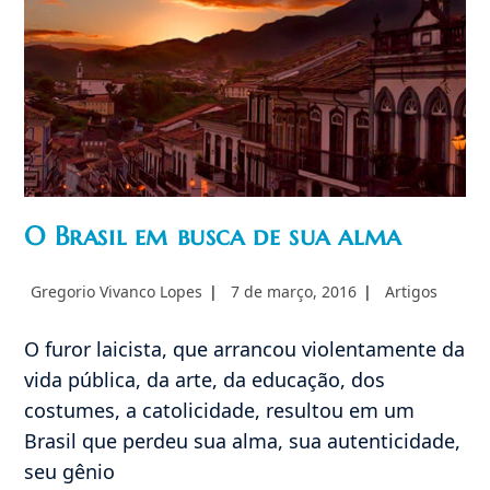
O Brasil em busca de sua alma
Autor
Post
Categoria
Gregorio Vivanco Lopes
7 de março, 2016
Artigos
do
publicado:
do
post:
post:
O furor laicista, que arrancou violentamente da
vida pública, da arte, da educação, dos
costumes, a catolicidade, resultou em um
Brasil que perdeu sua alma, sua autenticidade,
seu gênio