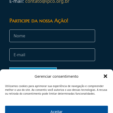
E-mail:
contato@ipco.org.br
Participe da nossa Ação!
Gerenciar consentimento
Utilizamos cookies para aprimorar sua experiência de navegação e compreender
melhor o uso do site. Ao consentir, você autoriza o uso dessas tecnologias. A recusa
ou retirada do consentimento pode limitar determinadas funcionalidades.
Aceitar
TERMOS DE USO
POLÍTICA DE PRIVACIDADE