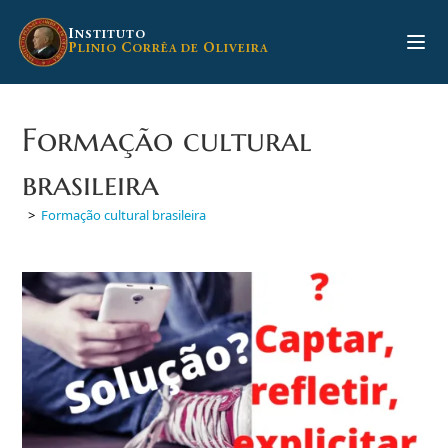
Ir
para
I
NSTITUTO
P
C
O
LINIO
ORRÊA DE
LIVEIRA
o
conteúdo
Formação cultural
brasileira
>
Formação cultural brasileira