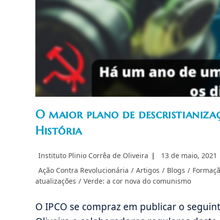
O maior plano de descristianizaç
História
Autor
Post
Instituto Plinio Corrêa de Oliveira
13 de maio, 2021
do
publicado:
Categoria
Ação Contra Revolucionária
/
Artigos
/
Blogs
/
Formaçã
post:
do
atualizações
/
Verde: a cor nova do comunismo
post:
O IPCO se compraz em publicar o seguinte