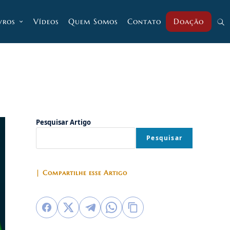
vros
Vídeos
Quem Somos
Contato
Doação
Alt
pesq
do
Pesquisar Artigo
Pesquisar
site
| Compartilhe esse Artigo