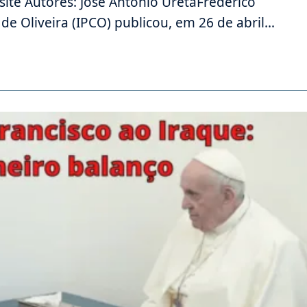
site Autores: José Antonio UretaFrederico
 de Oliveira (IPCO) publicou, em 26 de abril…