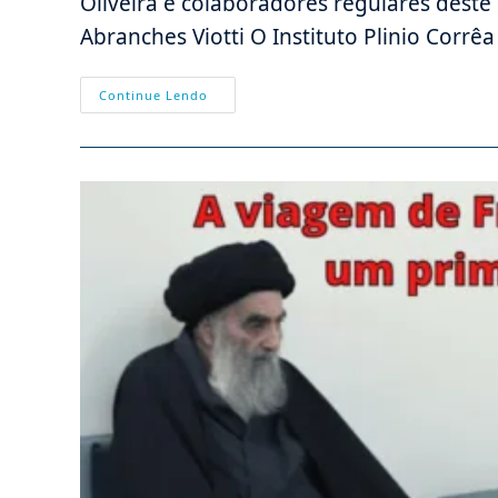
Oliveira e colaboradores regulares deste 
Abranches Viotti O Instituto Plinio Corrêa
O
Continue Lendo
Maior
Plano
De
Descristianização
E
De
Totalitarismo
“verde”
Da
História