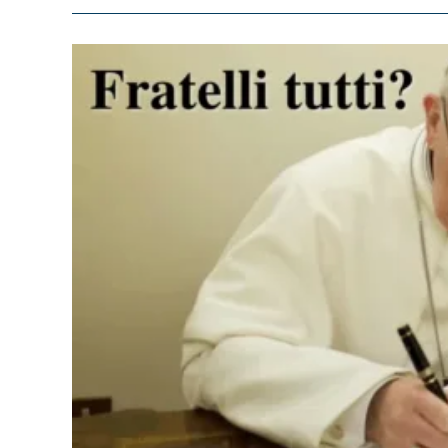
Francisco
Ao
Iraque:
Um
Primeiro
Balanço