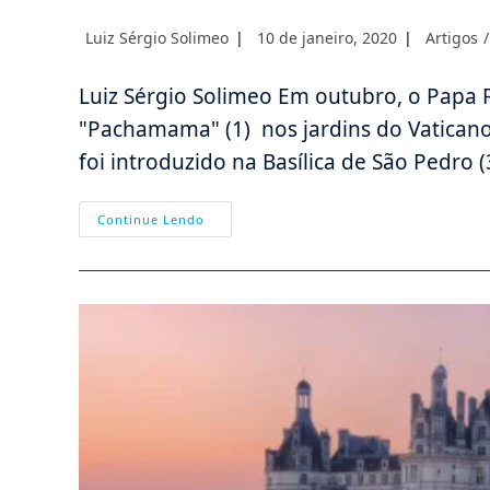
Autor
Post
Categoria
Luiz Sérgio Solimeo
10 de janeiro, 2020
Artigos
/
do
publicado:
do
post:
post:
Luiz Sérgio Solimeo Em outubro, o Papa 
"Pachamama" (1) nos jardins do Vaticano,
foi introduzido na Basílica de São Pedro 
Depois
Continue Lendo
Do
Culto
À
Pachamama,
O
Papa
Francisco
Agora
Nega
A
Co-
Redenção
De
Nossa
Senhora