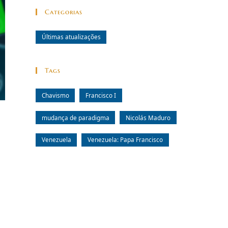
Categorias
Últimas atualizações
Tags
Chavismo
Francisco I
mudança de paradigma
Nicolás Maduro
Venezuela
Venezuela: Papa Francisco