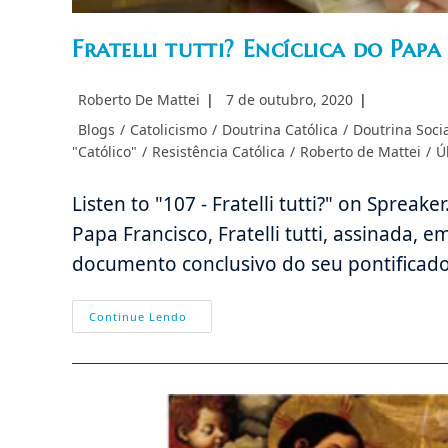
Fratelli tutti? Encíclica do Papa
Autor
Post
Roberto De Mattei
7 de outubro, 2020
do
publicado:
Categoria
Blogs
/
Catolicismo
/
Doutrina Católica
/
Doutrina Socia
post:
do
"Católico"
/
Resistência Católica
/
Roberto de Mattei
/
Ú
post:
Listen to "107 - Fratelli tutti?" on Spreak
Papa Francisco, Fratelli tutti, assinada, 
documento conclusivo do seu pontificado
Fratelli
Continue Lendo
Tutti?
Encíclica
Do
Papa
Francisco