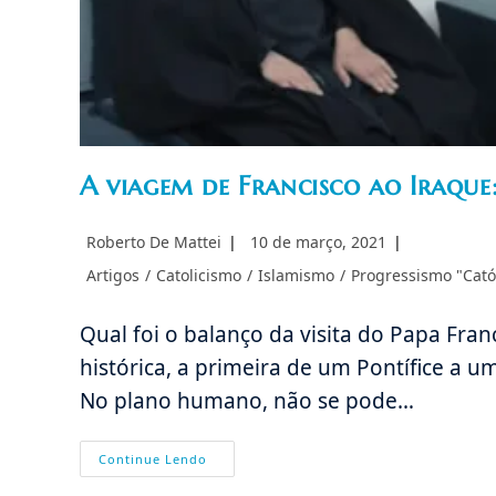
A viagem de Francisco ao Iraque
Autor
Post
Roberto De Mattei
10 de março, 2021
do
publicado:
Categoria
Artigos
/
Catolicismo
/
Islamismo
/
Progressismo "Cató
post:
do
post:
Qual foi o balanço da visita do Papa Fran
histórica, a primeira de um Pontífice 
No plano humano, não se pode…
A
Continue Lendo
Viagem
De