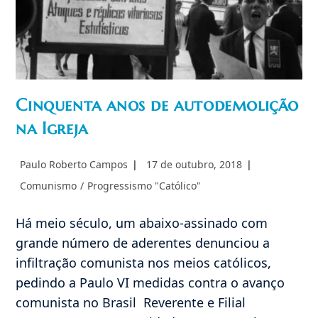
Cinquenta anos de autodemolição
na Igreja
Autor
Post
Paulo Roberto Campos
17 de outubro, 2018
do
publicado:
Categoria
Comunismo
/
Progressismo "Católico"
post:
do
post:
Há meio século, um abaixo-assinado com
grande número de aderentes denunciou a
infiltração comunista nos meios católicos,
pedindo a Paulo VI medidas contra o avanço
comunista no Brasil Reverente e Filial