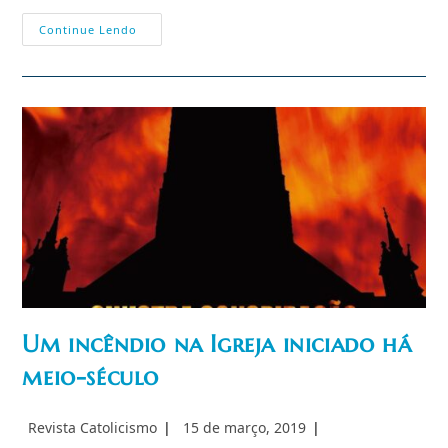
Novo
Continue Lendo
Secretário
De
Comércio
Elogia
Tarifas
Trump
Sobre
Produtos
Chineses
Um incêndio na Igreja iniciado há
meio-século
Autor
Post
Revista Catolicismo
15 de março, 2019
do
publicado: