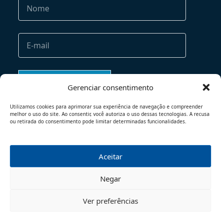
Gerenciar consentimento
Utilizamos cookies para aprimorar sua experiência de navegação e compreender
melhor o uso do site. Ao consentir, você autoriza o uso dessas tecnologias. A recusa
ou retirada do consentimento pode limitar determinadas funcionalidades.
Aceitar
TERMOS DE USO
POLÍTICA DE PRIVACIDADE
Negar
© 2026 - TODOS OS DIREITOS RESERVADOS
Ver preferências