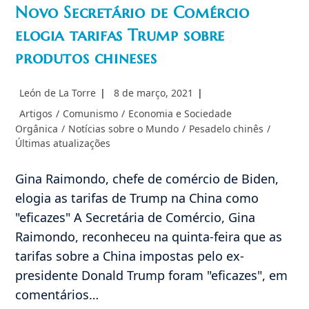
Novo Secretário de Comércio
elogia tarifas Trump sobre
produtos chineses
Autor
Post
León de La Torre
8 de março, 2021
do
publicado:
Categoria
Artigos
/
Comunismo
/
Economia e Sociedade
post:
do
Orgânica
/
Notícias sobre o Mundo
/
Pesadelo chinês
/
post:
Últimas atualizações
Gina Raimondo, chefe de comércio de Biden,
elogia as tarifas de Trump na China como
"eficazes" A Secretária de Comércio, Gina
Raimondo, reconheceu na quinta-feira que as
tarifas sobre a China impostas pelo ex-
presidente Donald Trump foram "eficazes", em
comentários…