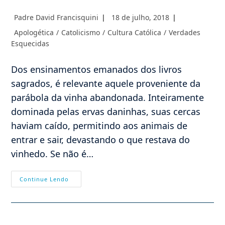
Autor
Post
Padre David Francisquini
18 de julho, 2018
do
publicado:
Categoria
Apologética
/
Catolicismo
/
Cultura Católica
/
Verdades
post:
do
Esquecidas
post:
Dos ensinamentos emanados dos livros
sagrados, é relevante aquele proveniente da
parábola da vinha abandonada. Inteiramente
dominada pelas ervas daninhas, suas cercas
haviam caído, permitindo aos animais de
entrar e sair, devastando o que restava do
vinhedo. Se não é…
Edifiquemos
Continue Lendo
Nossa
Casa
Sobre
A
Rocha
Firme