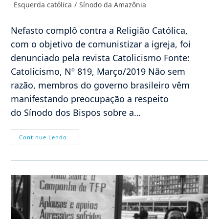
Categoria
Esquerda católica
/
Sínodo da Amazônia
post:
do
post:
Nefasto complô contra a Religião Católica,
com o objetivo de comunistizar a igreja, foi
denunciado pela revista Catolicismo Fonte:
Catolicismo, Nº 819, Março/2019 Não sem
razão, membros do governo brasileiro vêm
manifestando preocupação a respeito
do Sínodo dos Bispos sobre a…
Um
Continue Lendo
Incêndio
Na
Igreja
Iniciado
Há
Meio-
Século