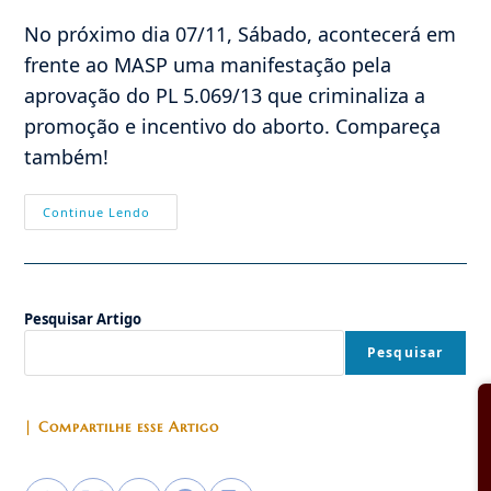
post:
post:
No próximo dia 07/11, Sábado, acontecerá em
frente ao MASP uma manifestação pela
aprovação do PL 5.069/13 que criminaliza a
promoção e incentivo do aborto. Compareça
também!
Convocação:
Continue Lendo
Manifestação
A
Favor
Do
PL
5.069/13,
Pesquisar Artigo
Que
Criminaliza
A
Pesquisar
Promoção
Do
Aborto,
No
Próximo
| Compartilhe esse Artigo
Dia
07/11
Em
SP