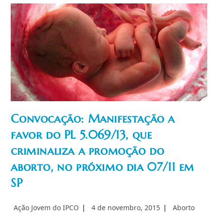
Impossibilita
Qualquer
Forma
De
Aborto
Convocação: Manifestação a
favor do PL 5.069/13, que
criminaliza a promoção do
aborto, no próximo dia 07/11 em
SP
Autor
Post
Categoria
Ação Jovem do IPCO
4 de novembro, 2015
Aborto
do
publicado:
do