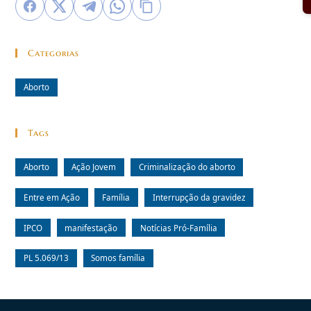
Categorias
Aborto
Tags
Aborto
Ação Jovem
Criminalização do aborto
Entre em Ação
Família
Interrupção da gravidez
IPCO
manifestação
Notícias Pró-Família
PL 5.069/13
Somos família