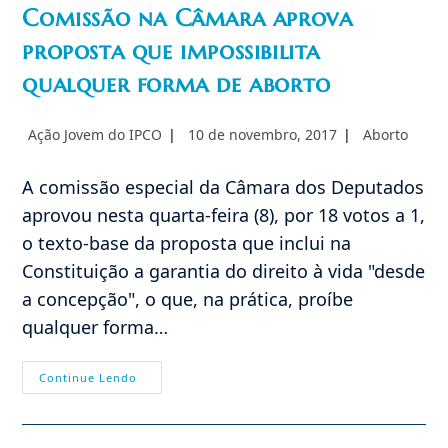
Comissão na Câmara aprova
proposta que impossibilita
qualquer forma de aborto
Autor
Post
Categoria
Ação Jovem do IPCO
10 de novembro, 2017
Aborto
do
publicado:
do
post:
post:
A comissão especial da Câmara dos Deputados
aprovou nesta quarta-feira (8), por 18 votos a 1,
o texto-base da proposta que inclui na
Constituição a garantia do direito à vida "desde
a concepção", o que, na prática, proíbe
qualquer forma…
Comissão
Continue Lendo
Na
Câmara
Aprova
Proposta
Que