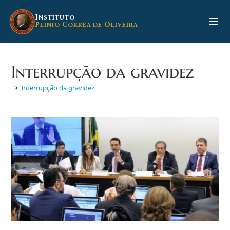
Ir
para
I
NSTITUTO
P
C
O
LINIO
ORRÊA DE
LIVEIRA
o
conteúdo
Interrupção da gravidez
>
Interrupção da gravidez