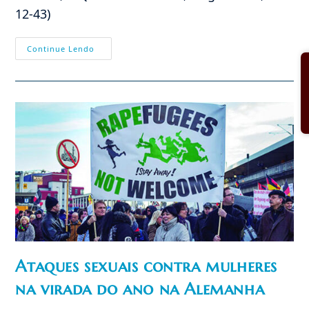
12-43)
Vinte
Continue Lendo
Milhões
De
Maometanos
Invadem
A
Europa
Ataques sexuais contra mulheres
na virada do ano na Alemanha