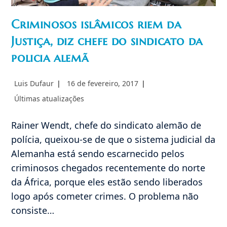
Criminosos islâmicos riem da
Justiça, diz chefe do sindicato da
policia alemã
Autor
Post
Luis Dufaur
16 de fevereiro, 2017
do
publicado:
Categoria
Últimas atualizações
post:
do
post:
Rainer Wendt, chefe do sindicato alemão de
polícia, queixou-se de que o sistema judicial da
Alemanha está sendo escarnecido pelos
criminosos chegados recentemente do norte
da África, porque eles estão sendo liberados
logo após cometer crimes. O problema não
consiste…