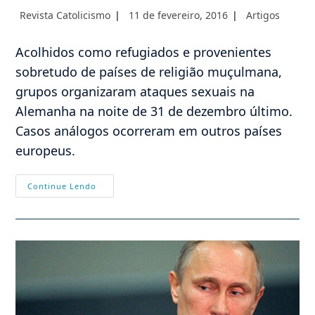
Autor
Post
Categoria
Revista Catolicismo
11 de fevereiro, 2016
Artigos
do
publicado:
do
post:
post:
Acolhidos como refugiados e provenientes
sobretudo de países de religião muçulmana,
grupos organizaram ataques sexuais na
Alemanha na noite de 31 de dezembro último.
Casos análogos ocorreram em outros países
europeus.
Ataques
Continue Lendo
Sexuais
Contra
Mulheres
Na
Virada
Do
Ano
Na
Alemanha