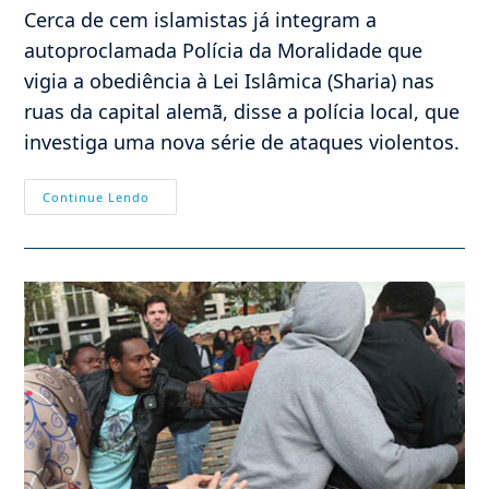
post:
post:
Cerca de cem islamistas já integram a
autoproclamada Polícia da Moralidade que
vigia a obediência à Lei Islâmica (Sharia) nas
ruas da capital alemã, disse a polícia local, que
investiga uma nova série de ataques violentos.
Polícia
Continue Lendo
Religiosa
Chechena
Aterroriza
Até
Muçulmanos
‘relaxados’
Em
Berlim