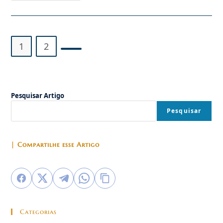
Maior
Beneficiado
Pela
Invasão
Islâmica
Da
1
2
Europa?
Ir para a próxima página
Pesquisar Artigo
Pesquisar
| Compartilhe esse Artigo
Categorias