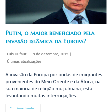
Putin, o maior beneficiado pela
invasão islâmica da Europa?
Autor
Post
Luis Dufaur
9 de dezembro, 2015
do
publicado:
Categoria
Últimas atualizações
post:
do
post:
A invasão da Europa por ondas de imigrantes
provenientes do Meio Oriente e da África, na
sua maioria de religião muçulmana, está
levantando muitas interrogações.
Putin,
Continue Lendo
O