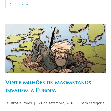
Criminosos
Continue Lendo
Islâmicos
Riem
Da
Justiça,
Diz
Chefe
Do
Sindicato
Da
Policia
Alemã
Vinte milhões de maometanos
invadem a Europa
Autor
Post
Categoria
Outros autores
21 de setembro, 2016
Sem categoria
do
publicado:
do