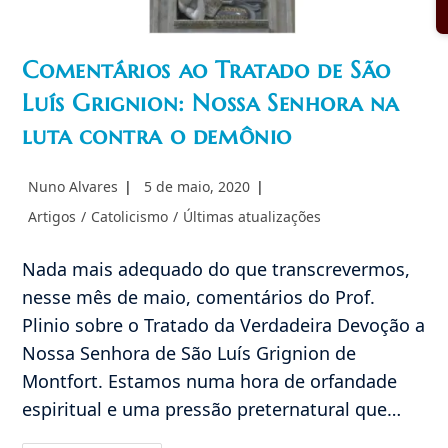
Comentários ao Tratado de São
Luís Grignion: Nossa Senhora na
luta contra o demônio
Autor
Post
Nuno Alvares
5 de maio, 2020
do
publicado:
Categoria
Artigos
/
Catolicismo
/
Últimas atualizações
post:
do
post:
Nada mais adequado do que transcrevermos,
nesse mês de maio, comentários do Prof.
Plinio sobre o Tratado da Verdadeira Devoção a
Nossa Senhora de São Luís Grignion de
Montfort. Estamos numa hora de orfandade
espiritual e uma pressão preternatural que…