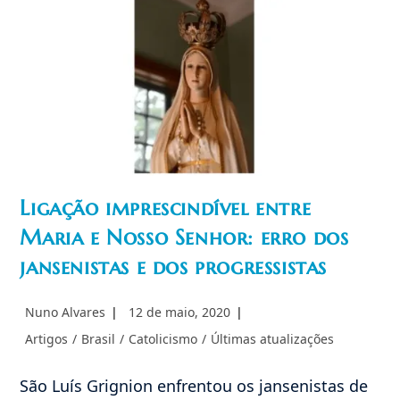
Espírito
De
Reparação
Ligação imprescindível entre
Maria e Nosso Senhor: erro dos
jansenistas e dos progressistas
Autor
Post
Nuno Alvares
12 de maio, 2020
do
publicado:
Categoria
Artigos
/
Brasil
/
Catolicismo
/
Últimas atualizações
post:
do
post:
São Luís Grignion enfrentou os jansenistas de