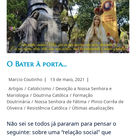
De
Maio
O Bater à porta…
Autor
Post
Marcio Coutinho
13 de maio, 2021
do
publicado:
Categoria
Artigos
/
Catolicismo
/
Devoção a Nossa Senhora e
post:
do
Mariologia
/
Doutrina Católica
/
Formação
post:
Doutrinária
/
Nossa Senhora de Fátima
/
Plinio Corrêa de
Oliveira
/
Resistência Católica
/
Últimas atualizações
Não sei se todos já pararam para pensar o
seguinte: sobre uma “relação social” que