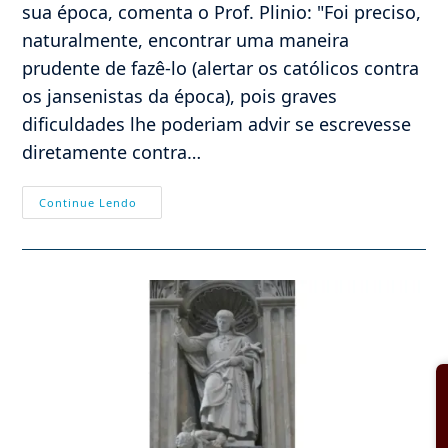
sua época, comenta o Prof. Plinio: "Foi preciso,
naturalmente, encontrar uma maneira
prudente de fazê-lo (alertar os católicos contra
os jansenistas da época), pois graves
dificuldades lhe poderiam advir se escrevesse
diretamente contra…
Ligação
Continue Lendo
Imprescindível
Entre
Maria
E
Nosso
Senhor:
Erro
Dos
Jansenistas
E
Dos
Progressistas