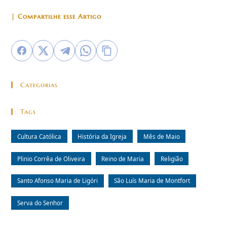
| Compartilhe esse Artigo
Categorias
Tags
Cultura Católica
História da Igreja
Mês de Maio
Plinio Corrêa de Oliveira
Reino de Maria
Religião
Santo Afonso Maria de Ligóri
São Luís Maria de Montfort
Serva do Senhor