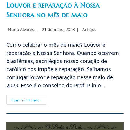
Louvor e reparação à Nossa
Senhora no mês de maio
Autor
Post
Categoria
Nuno Alvares
21 de maio, 2023
Artigos
do
publicado:
do
post:
post:
Como celebrar o mês de maio? Louvor e
reparação a Nossa Senhora. Quando ocorrem
blasfêmias, sacrilégios nosso coração de
católico nos impõe a reparação. Saibamos
conjugar louvor e reparação nesse maio de
2023. Esse é o conselho do Prof. Plinio…
Louvor
Continue Lendo
E
Reparação
À
Nossa
Senhora
No
Mês