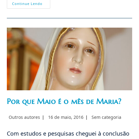
Comentários
Continue Lendo
Ao
Tratado
De
São
Luís
Grignion:
Nossa
Senhora
Na
Luta
Contra
O
Demônio
Por que Maio é o mês de Maria?
Autor
Post
Categoria
Outros autores
16 de maio, 2016
Sem categoria
do
publicado:
do
post:
post:
Com estudos e pesquisas cheguei à conclusão