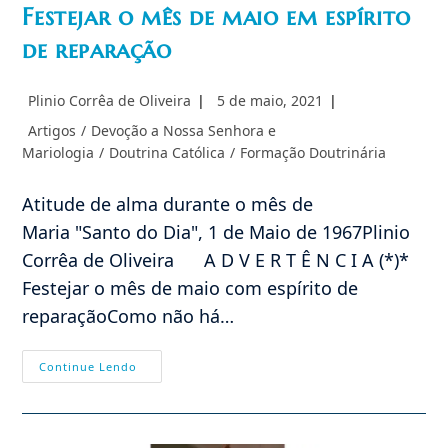
Festejar o mês de maio em espírito
de reparação
Autor
Post
Plinio Corrêa de Oliveira
5 de maio, 2021
do
publicado:
Categoria
Artigos
/
Devoção a Nossa Senhora e
post:
do
Mariologia
/
Doutrina Católica
/
Formação Doutrinária
post:
Atitude de alma durante o mês de
Maria "Santo do Dia", 1 de Maio de 1967Plinio
Corrêa de Oliveira A D V E R T Ê N C I A (*)*
Festejar o mês de maio com espírito de
reparaçãoComo não há…
Festejar
Continue Lendo
O
Mês
De
Maio
Em