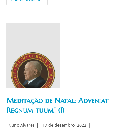
Meditação
Continue Lendo
De
Natal:
Hoje
Na
Terra
Cantam
Os
Anjos
(IV)
Meditação de Natal: Adveniat
Imagem não
encontrada
Regnum tuum! (I)
Autor
Post
Nuno Alvares
17 de dezembro, 2022
do
publicado: