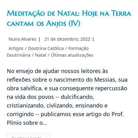
Meditação de Natal: Hoje na Terra
Imagem não
encontrada
cantam os Anjos (IV)
Autor
Post
Nuno Alvares
21 de dezembro, 2022
do
publicado:
Categoria
Artigos
/
Doutrina Católica
/
Formação
post:
do
Doutrinária
/
Natal
/
Últimas atualizações
post:
No ensejo de ajudar nossos leitores às
reflexões sobre o nascimento do Messias, sua
obra salvífica, e sua consequente repercussão
na vida dos povos -- dulcificando,
cristianizando, civlizando, ensinando e
corrigindo -- publicamos esse artigo do Prof.
Plinio sobre o…