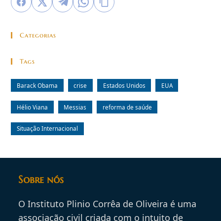
Categorias
Tags
Barack Obama
crise
Estados Unidos
EUA
Hélio Viana
Messias
reforma de saúde
Situação Internacional
Sobre nós
O Instituto Plinio Corrêa de Oliveira é uma
associação civil criada com o intuito de