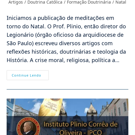
Categoria
Artigos
/
Doutrina Católica
/
Formação Doutrinária
/
Natal
post:
do
post:
Iniciamos a publicação de meditações em
torno do Natal. O Prof. Plinio, então diretor do
Legionário (órgão oficioso da arquidiocese de
São Paulo) escreveu diversos artigos com
reflexões históricas, doutrinárias e teologia da
História. A crise moral, religiosa, política a…
Meditação
Continue Lendo
De
Natal:
Adveniat
Regnum
Tuum!
(I)