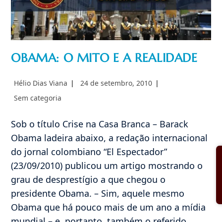
OBAMA: O MITO E A REALIDADE
Autor
Post
Hélio Dias Viana
24 de setembro, 2010
do
publicado:
Categoria
Sem categoria
post:
do
post:
Sob o título Crise na Casa Branca – Barack
Obama ladeira abaixo, a redação internacional
do jornal colombiano “El Espectador”
(23/09/2010) publicou um artigo mostrando o
grau de desprestígio a que chegou o
presidente Obama. – Sim, aquele mesmo
Obama que há pouco mais de um ano a mídia
mundial – e, portanto, também o referido