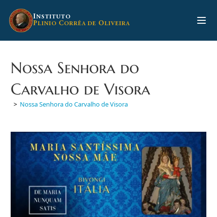
Ir
para
I
NSTITUTO
P
C
O
LINIO
ORRÊA DE
LIVEIRA
o
conteúdo
Nossa Senhora do
Carvalho de Visora
>
Nossa Senhora do Carvalho de Visora