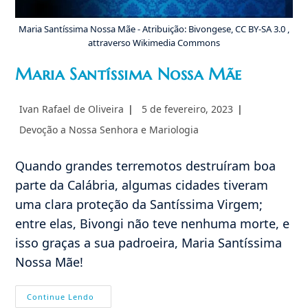
Maria Santíssima Nossa Mãe - Atribuição: Bivongese, CC BY-SA 3.0 ,
attraverso Wikimedia Commons
Maria Santíssima Nossa Mãe
Autor
Post
Ivan Rafael de Oliveira
5 de fevereiro, 2023
do
publicado:
Categoria
Devoção a Nossa Senhora e Mariologia
post:
do
post:
Quando grandes terremotos destruíram boa
parte da Calábria, algumas cidades tiveram
uma clara proteção da Santíssima Virgem;
entre elas, Bivongi não teve nenhuma morte, e
isso graças a sua padroeira, Maria Santíssima
Nossa Mãe!
Maria
Continue Lendo
Santíssima