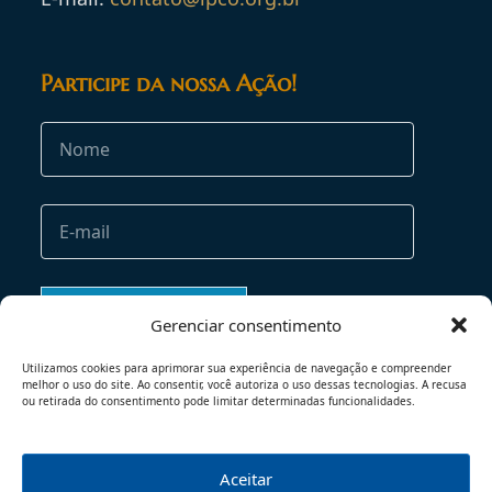
Participe da nossa Ação!
Gerenciar consentimento
Utilizamos cookies para aprimorar sua experiência de navegação e compreender
melhor o uso do site. Ao consentir, você autoriza o uso dessas tecnologias. A recusa
ou retirada do consentimento pode limitar determinadas funcionalidades.
Aceitar
TERMOS DE USO
POLÍTICA DE PRIVACIDADE