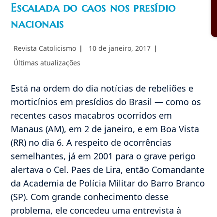
Escalada do caos nos presídio
nacionais
Autor
Post
Revista Catolicismo
10 de janeiro, 2017
do
publicado:
Categoria
Últimas atualizações
post:
do
post:
Está na ordem do dia notícias de rebeliões e
morticínios em presídios do Brasil — como os
recentes casos macabros ocorridos em
Manaus (AM), em 2 de janeiro, e em Boa Vista
(RR) no dia 6. A respeito de ocorrências
semelhantes, já em 2001 para o grave perigo
alertava o Cel. Paes de Lira, então Comandante
da Academia de Polícia Militar do Barro Branco
(SP). Com grande conhecimento desse
problema, ele concedeu uma entrevista à