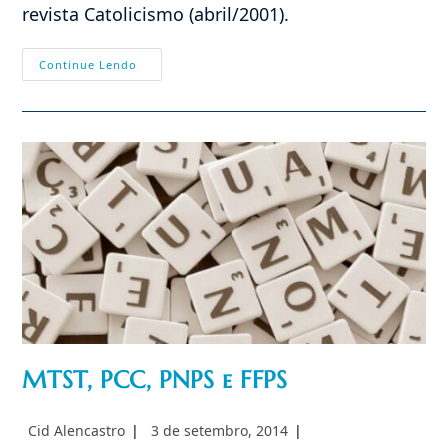
revista Catolicismo (abril/2001).
Escalada
Continue Lendo
Do
Caos
Nos
Presídio
Nacionais
MTST, PCC, PNPS e FFPS
Autor
Post
Cid Alencastro
3 de setembro, 2014
do
publicado: