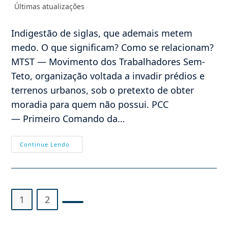
Categoria
Últimas atualizações
post:
do
post:
Indigestão de siglas, que ademais metem
medo. O que significam? Como se relacionam?
MTST — Movimento dos Trabalhadores Sem-
Teto, organização voltada a invadir prédios e
terrenos urbanos, sob o pretexto de obter
moradia para quem não possui. PCC
— Primeiro Comando da…
MTST,
Continue Lendo
PCC,
PNPS
E
FFPS
1
2
Ir para a próxima página