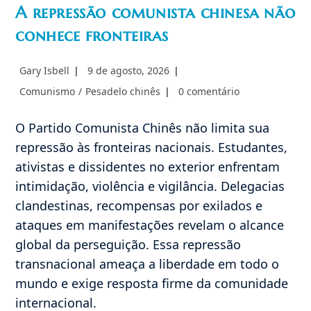
A repressão comunista chinesa não
conhece fronteiras
Autor
Post
Gary Isbell
9 de agosto, 2026
do
publicado:
Categoria
Comentários
Comunismo
/
Pesadelo chinês
0 comentário
post:
do
do
post:
post:
O Partido Comunista Chinês não limita sua
repressão às fronteiras nacionais. Estudantes,
ativistas e dissidentes no exterior enfrentam
intimidação, violência e vigilância. Delegacias
clandestinas, recompensas por exilados e
ataques em manifestações revelam o alcance
global da perseguição. Essa repressão
transnacional ameaça a liberdade em todo o
mundo e exige resposta firme da comunidade
internacional.