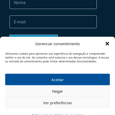
Gerenciar consentimento
Utilizamos cookies para aprimorar sua experiência de navegação e compreender
melhor o uso do site. Ao consentir, você autoriza o uso dessas tecnologias. A recusa
ou retirada do consentimento pode limitar determinadas funcionalidades.
Aceitar
TERMOS DE USO
POLÍTICA DE PRIVACIDADE
Negar
© 2026 - TODOS OS DIREITOS RESERVADOS
Ver preferências