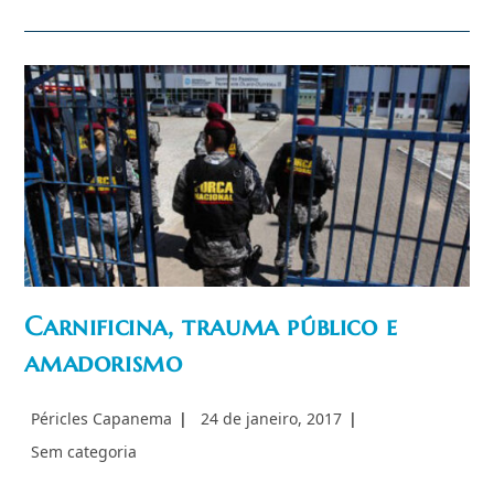
De
Paz”
Às
Guerras
Civis
Latino-
Americanas?
Seremos
Os
Primeiros?
Carnificina, trauma público e
amadorismo
Autor
Post
Péricles Capanema
24 de janeiro, 2017
do
publicado:
Categoria
Sem categoria
post:
do
post: