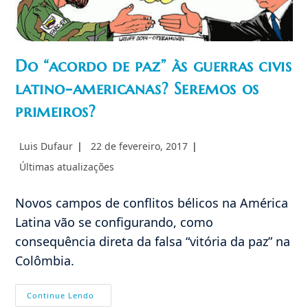
Do “acordo de paz” às guerras civis
latino-americanas? Seremos os
primeiros?
Autor
Post
Luis Dufaur
22 de fevereiro, 2017
do
publicado:
Categoria
Últimas atualizações
post:
do
post:
Novos campos de conflitos bélicos na América
Latina vão se configurando, como
consequência direta da falsa “vitória da paz” na
Colômbia.
Do
Continue Lendo
“acordo