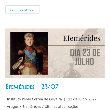
A
Continue Lendo
Repressão
Comunista
Chinesa
Não
Conhece
Fronteiras
Efemérides – 23/07
Autor
Post
Instituto Plinio Corrêa de Oliveira
23 de julho, 2022
do
publicado:
Categoria
Artigos
/
Efemérides
/
Últimas atualizações
post: