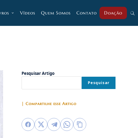
vros
Vídeos
Quem Somos
Contato
Doação
Alt
pesq
do
Pesquisar Artigo
Pesquisar
site
| Compartilhe esse Artigo