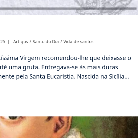
Categoria
025
Artigos
/
Santo do Dia
/
Vida de santos
do
post:
antíssima Virgem recomendou-lhe que deixasse o
até uma gruta. Entregava-se às mais duras
nte pela Santa Eucaristia. Nascida na Sicília…