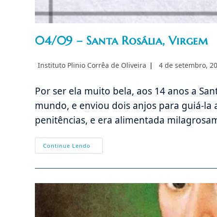
04/09 – Santa Rosália, Virgem
Autor
Post
Instituto Plinio Corrêa de Oliveira
4 de setembro, 2
do
publicado:
post:
Por ser ela muito bela, aos 14 anos a S
mundo, e enviou dois anjos para guiá-la 
penitências, e era alimentada milagrosame
04/09
Continue Lendo
–
Santa
Rosália,
Virgem