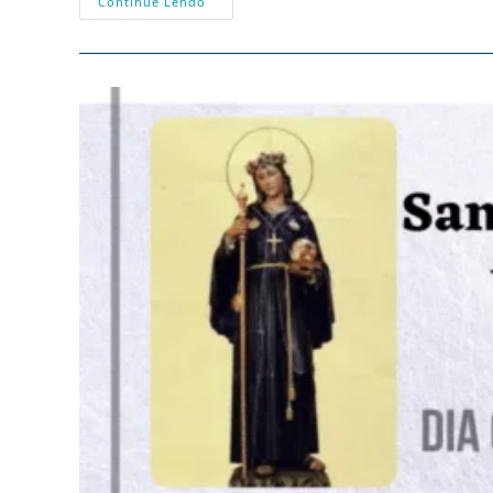
06/07
Continue Lendo
–
Santa
Maria
Goretti,
Virgem