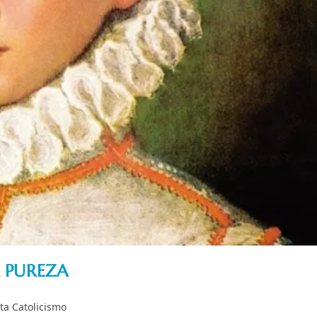
 PUREZA
oria
ta Catolicismo