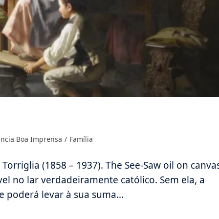
goria
ncia Boa Imprensa
/
Família
:
 Torriglia (1858 – 1937). The See-Saw oil on canva
vel no lar verdadeiramente católico. Sem ela, a
ue poderá levar à sua suma…