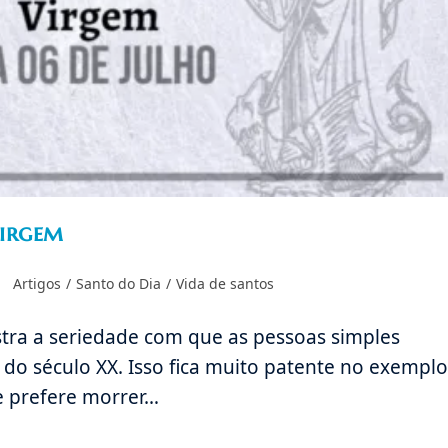
Virgem
Categoria
Artigos
/
Santo do Dia
/
Vida de santos
do
post:
stra a seriedade com que as pessoas simples
do século XX. Isso fica muito patente no exemplo
 prefere morrer…