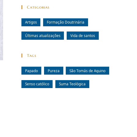
Categorias
Artigos
Formação Doutrinária
Últimas atualizações
Vida de santos
Tags
Papado
Pureza
São Tomás de Aquino
Senso católico
Suma Teológica