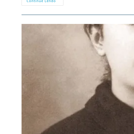
“RAINHA
Continue Lendo
DAS
VIRTUDES”