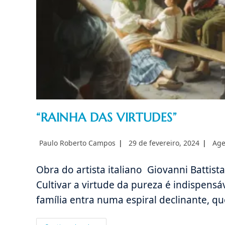
“RAINHA DAS VIRTUDES”
Autor
Post
Cate
Paulo Roberto Campos
29 de fevereiro, 2024
Age
do
publicado:
do
post:
post
Obra do artista italiano Giovanni Battista
Cultivar a virtude da pureza é indispensá
família entra numa espiral declinante, q