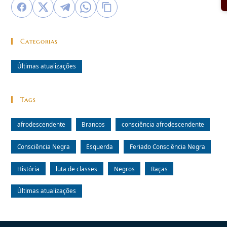
Categorias
Últimas atualizações
Tags
afrodescendente
Brancos
consciência afrodescendente
Consciência Negra
Esquerda
Feriado Consciência Negra
História
luta de classes
Negros
Raças
Últimas atualizações