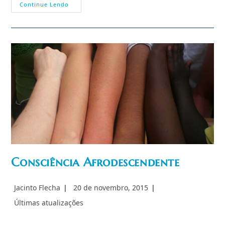
Mais
Continue Lendo
Uma
Derrota
Da
Esquerda
Nos
EUA:
Tennessee
Proíbe
A
Teoria
Racial
Crítica
Consciência Afrodescendente
Autor
Post
Jacinto Flecha
20 de novembro, 2015
do
publicado:
Categoria
Últimas atualizações
post:
do
post: