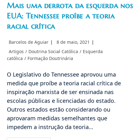
Mais uma derrota da esquerda nos
EUA: Tennessee proíbe a teoria
racial crítica
Autor
Post
Barcelos de Aguiar
8 de maio, 2021
do
publicado:
Categoria
Artigos
/
Doutrina Social Católica
/
Esquerda
post:
do
católica
/
Formação Doutrinária
post:
O Legislativo do Tennessee aprovou uma
medida que proíbe a teoria racial crítica de
inspiração marxista de ser ensinada nas
escolas públicas e licenciadas do estado.
Outros estados estão considerando ou
aprovaram medidas semelhantes que
impedem a instrução da teoria…