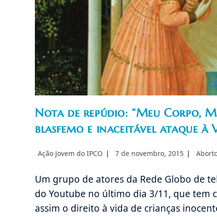
Nota de repúdio: “Meu Corpo, M
blasfemo e inaceitável ataque à
Autor
Post
Catego
Ação Jovem do IPCO
7 de novembro, 2015
Abort
do
publicado:
do
post:
post:
Um grupo de atores da Rede Globo de te
do Youtube no último dia 3/11, que tem
assim o direito à vida de crianças inoce