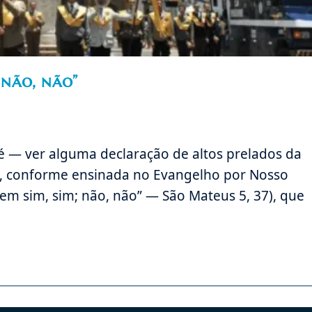
 não, não”
até — ver alguma declaração de altos prelados da
e, conforme ensinada no Evangelho por Nosso
gem sim, sim; não, não” — São Mateus 5, 37), que