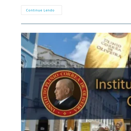
Nota
Continue Lendo
De
Repúdio:
“Meu
Corpo,
Minhas
Regras”
–
Promoção
Do
Aborto
E
Blasfemo
E
Inaceitável
Ataque
À
Virgindade
Perpétua
De
Nossa
Senhora