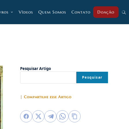
vros
Vídeos
Quem Somos
Contato
Doação
Alt
pesq
do
Pesquisar Artigo
Pesquisar
site
| Compartilhe esse Artigo