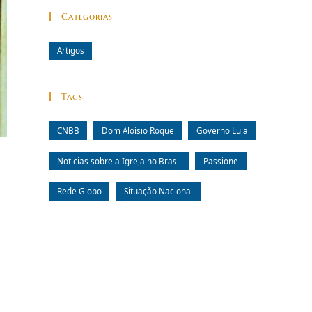
Categorias
Artigos
Tags
CNBB
Dom Aloísio Roque
Governo Lula
Noticias sobre a Igreja no Brasil
Passione
Rede Globo
Situação Nacional