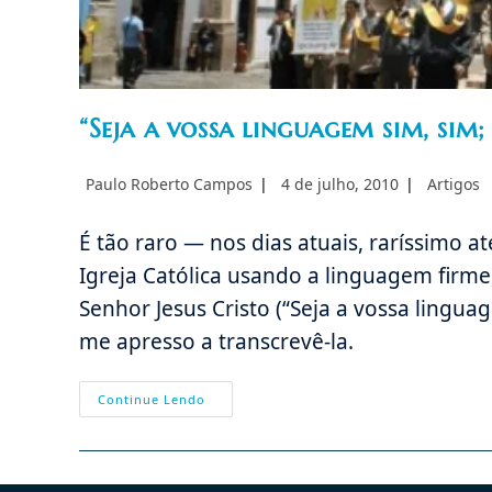
“Seja a vossa linguagem sim, sim;
Autor
Post
Categoria
Paulo Roberto Campos
4 de julho, 2010
Artigos
do
publicado:
do
post:
post:
É tão raro — nos dias atuais, raríssimo 
Igreja Católica usando a linguagem firm
Senhor Jesus Cristo (“Seja a vossa lingua
me apresso a transcrevê-la.
“Seja
Continue Lendo
A
Vossa
Linguagem
Sim,
Sim;
Não,