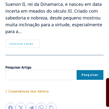
Suenon II, rei da Dinamarca, e nasceu em data
incerta em meados do século XI. Criado com
sabedoria e nobreza, desde pequeno mostrou
muita inclinação para a virtude, especialmente
para a…
19/01
Continue Lendo
–
São
Canuto
IV
Da
Dinamarca,
Pesquisar Artigo
Rei
E
Mártir
Pesquisar
| Compartilhe esse Artigo