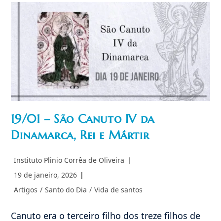
Rei
E
Mártir.
19/01 – São Canuto IV da
Dinamarca, Rei e Mártir
Autor
Instituto Plinio Corrêa de Oliveira
do
Post
19 de janeiro, 2026
post:
publicado:
Categoria
Artigos
/
Santo do Dia
/
Vida de santos
do
post:
Canuto era o terceiro filho dos treze filhos de