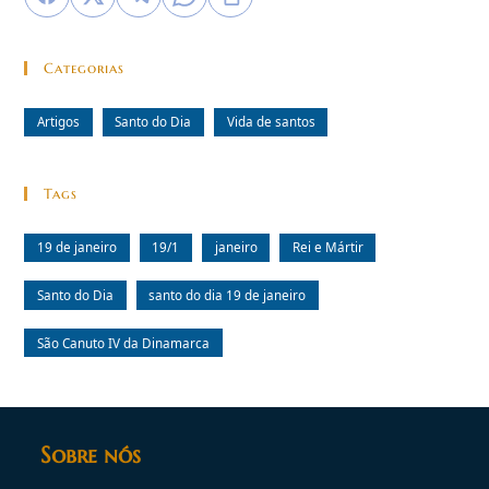
Categorias
Artigos
Santo do Dia
Vida de santos
Tags
19 de janeiro
19/1
janeiro
Rei e Mártir
Santo do Dia
santo do dia 19 de janeiro
São Canuto IV da Dinamarca
Sobre nós