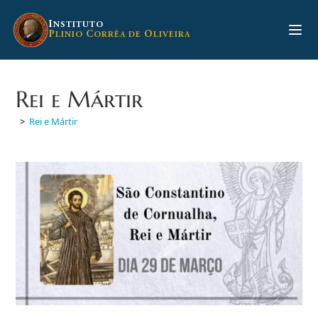
Ir
para
I
NSTITUTO
P
C
O
LINIO
ORRÊA DE
LIVEIRA
o
conteúdo
Rei e Mártir
>
Rei e Mártir