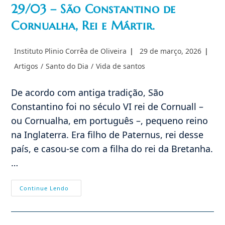
29/03 – São Constantino de
Cornualha, Rei e Mártir.
Autor
Post
Instituto Plinio Corrêa de Oliveira
29 de março, 2026
do
publicado:
Categoria
Artigos
/
Santo do Dia
/
Vida de santos
post:
do
post:
De acordo com antiga tradição, São
Constantino foi no século VI rei de Cornuall –
ou Cornualha, em português –, pequeno reino
na Inglaterra. Era filho de Paternus, rei desse
país, e casou-se com a filha do rei da Bretanha.
…
29/03
Continue Lendo
–
São
Constantino
De
Cornualha,