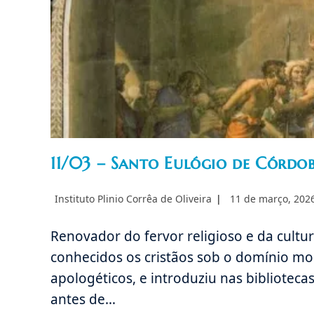
11/03 – Santo Eulógio de Córdo
Autor
Post
Instituto Plinio Corrêa de Oliveira
11 de março, 202
do
publicado:
post:
Renovador do fervor religioso e da cult
conhecidos os cristãos sob o domínio mour
apologéticos, e introduziu nas bibliotecas
antes de…