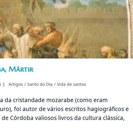
ba, Mártir
Categoria
6
Artigos
/
Santo do Dia
/
Vida de santos
do
post:
ura da cristandade mozarabe (como eram
o), foi autor de vários escritos hagiográficos e
 de Córdoba valiosos livros da cultura clássica,