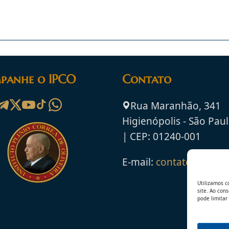
panhe o IPCO
Contato
Rua Maranhão, 341
Higienópolis - São Paul
| CEP: 01240-001
E-mail:
contato@ipco.o
Utilizamos c
site. Ao con
pode limitar