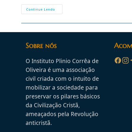
11/03
Continue Lendo
–
Santo
Eulógio
De
Córdoba,
Mártir
Sobre nós
Acom
O Instituto Plinio Corrêa de
Oliveira é uma associação
civil criada com o intuito de
mobilizar a sociedade para
preservar os pilares básicos
da Civilização Cristã,
ameaçados pela Revolução
anticristã.