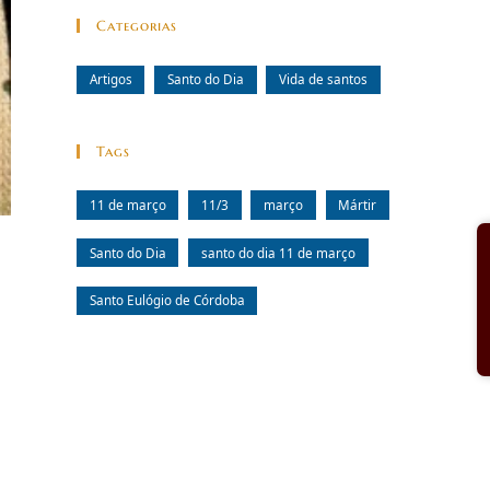
Categorias
Artigos
Santo do Dia
Vida de santos
Tags
11 de março
11/3
março
Mártir
Santo do Dia
santo do dia 11 de março
Santo Eulógio de Córdoba