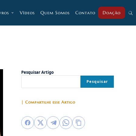
vros
Vídeos
Quem Somos
Contato
Doação
Alt
pesq
do
Pesquisar Artigo
Pesquisar
site
| Compartilhe esse Artigo