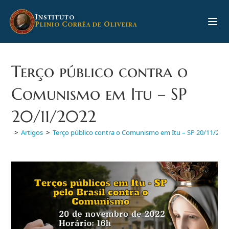
Ir
para
I
NSTITUTO
P
C
O
LINIO
ORRÊA DE
LIVEIRA
o
conteúdo
Terço público contra o
Comunismo em Itu – SP
20/11/2022
>
Artigos
>
Terço público contra o Comunismo em Itu – SP 20/11/202