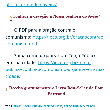
plinio-correa-de-oliveira/
›
Conhece a devoção a Nossa Senhora do Aviso?
O PDF para a oração contra o
comunismo:
https://ipco.org.br/oracaocontrao
comunismo-pdf
Saiba como organizar um Terço Público
em sua cidade:
https://ipco.org.br/terco-
publico-contra-o-comunismo-organize-em-sua-
cidade/
›
Receba gratuitamente o Livro Best-Seller de Dom
Bertrand
TAGS
:
BRASIL
,
COMUNISMO
,
ELEIÇÕES 2022
,
TERÇO PÚBLICO
,
TERÇO