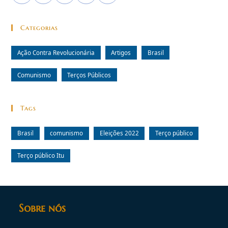
Categorias
Ação Contra Revolucionária
Artigos
Brasil
Comunismo
Terços Públicos
Tags
Brasil
comunismo
Eleições 2022
Terço público
Terço público Itu
Sobre nós