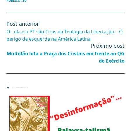
PÚBLICO ITU
Post anterior
Leia
mais
O Lula e o PT são Crias da Teologia da Libertação – O
artigos
perigo da esquerda na América Latina
Próximo post
Multidão lota a Praça dos Cristais em frente ao QG
do Exército
Você também pode gostar