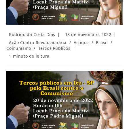
Autor
Post
Rodrigo da Costa Dias
18 de novembro, 2022
do
publicado:
Categoria
Ação Contra Revolucionária
/
Artigos
/
Brasil
/
post:
do
Comunismo
/
Terços Públicos
post:
Tempo
1 minuto de leitura
de
leitura: