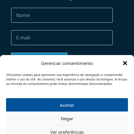
Gerenciar consentimento
Utilizamos cookies para aprimorar sua experiência de navegação e compreender
melhor o uso do site. Ao consentir, você autoriza o uso dessas tecnologias. A recusa
ou retirada do consentimento pode limitar determinadas funcionalidades.
Aceitar
TERMOS DE USO
POLÍTICA DE PRIVACIDADE
Negar
© 2026 - TODOS OS DIREITOS RESERVADOS
Ver preferências