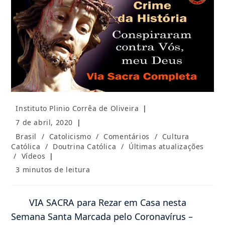
Autor
Instituto Plinio Corrêa de Oliveira
do
Post
7 de abril, 2020
post:
publicado:
Categoria
Brasil
/
Catolicismo
/
Comentários
/
Cultura
do
Católica
/
Doutrina Católica
/
Últimas atualizações
post:
/
Vídeos
Tempo
3 minutos de leitura
de
leitura:
VIA SACRA para Rezar em Casa nesta
Semana Santa Marcada pelo Coronavírus –