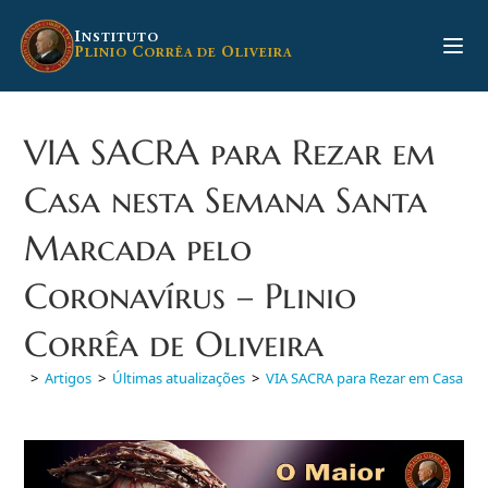
Ir
para
I
NSTITUTO
P
C
O
LINIO
ORRÊA DE
LIVEIRA
o
conteúdo
VIA SACRA para Rezar em
Casa nesta Semana Santa
Marcada pelo
Coronavírus – Plinio
Corrêa de Oliveira
>
Artigos
>
Últimas atualizações
>
VIA SACRA para Rezar em Casa nes