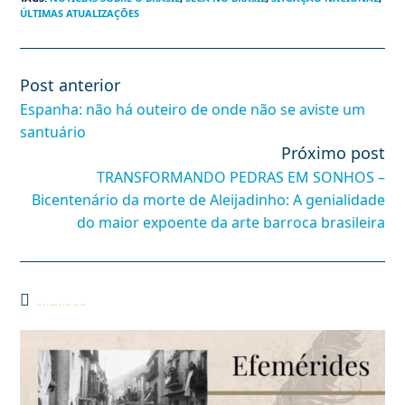
ÚLTIMAS ATUALIZAÇÕES
Post anterior
Leia
mais
Espanha: não há outeiro de onde não se aviste um
artigos
santuário
Próximo post
TRANSFORMANDO PEDRAS EM SONHOS –
Bicentenário da morte de Aleijadinho: A genialidade
do maior expoente da arte barroca brasileira
Você também pode gostar