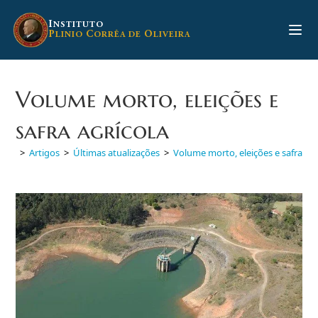
Ir
para
I
NSTITUTO
P
C
O
LINIO
ORRÊA DE
LIVEIRA
o
conteúdo
Volume morto, eleições e
safra agrícola
>
Artigos
>
Últimas atualizações
>
Volume morto, eleições e safra agr