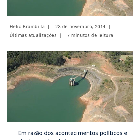
Autor
Post
Helio Brambilla
28 de novembro, 2014
do
publicado:
Categoria
Tempo
Últimas atualizações
7 minutos de leitura
post:
do
de
post:
leitura:
Em razão dos acontecimentos políticos e