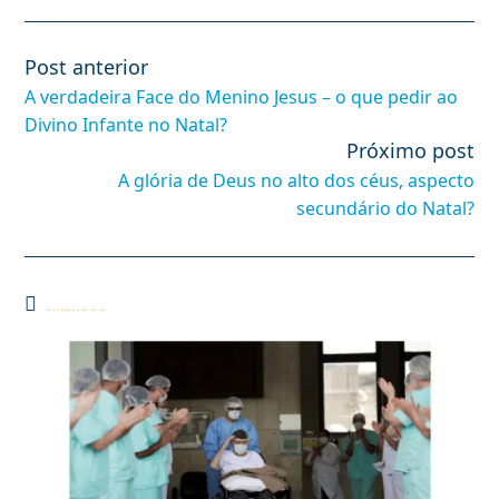
Post anterior
Leia
mais
A verdadeira Face do Menino Jesus – o que pedir ao
artigos
Divino Infante no Natal?
Próximo post
A glória de Deus no alto dos céus, aspecto
secundário do Natal?
Você também pode gostar