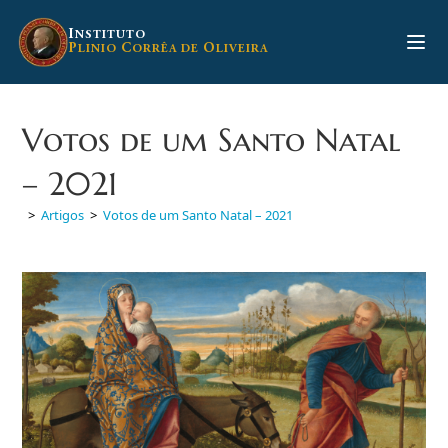
Ir
para
I
NSTITUTO
P
C
O
LINIO
ORRÊA DE
LIVEIRA
o
conteúdo
Votos de um Santo Natal
– 2021
>
Artigos
>
Votos de um Santo Natal – 2021