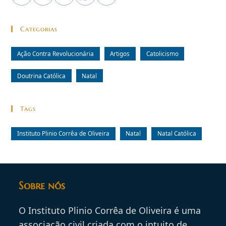
Categorias
Ação Contra Revolucionária
Artigos
Catolicismo
Doutrina Católica
Natal
Tags
Instituto Plinio Corrêa de Oliveira
Natal
Natal Católica
Sobre nós
O Instituto Plinio Corrêa de Oliveira é uma
associação civil criada com o intuito de