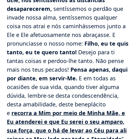
desaparecerem,
sentíssemos o perdão que
invade nossa alma, sentíssemos qualquer
coisa nos atrai e nós caminhássemos junto a
Ele e Ele afetuosamente nos abraçasse. E
pronunciasse o nosso nome:
Filho, eu te quis
tanto, eu te quero tanto!
Desejo para ti
tantas coisas e perdoo-lhe tanto. Não pense
mais nos teus pecados!
Pensa apenas, daqui
por diante, em servir-Me.
E em todas as
ocasiões de sua vida, quando tiver alguma
dúvida, lembre-se desta condescendência,
desta amabilidade, deste beneplácito
e
recorra a Mim por meio de Minha Mãe, e
Eu atenderei e que Eu serei o seu amparo,
sua força, que o há de levar ao Céu para ali
reinar ao Meu lado por toda a Eternidade
”.