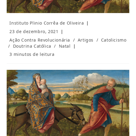
Autor
Instituto Plinio Corrêa de Oliveira
do
Post
23 de dezembro, 2021
post:
publicado:
Categoria
Ação Contra Revolucionária
/
Artigos
/
Catolicismo
do
/
Doutrina Católica
/
Natal
post:
Tempo
3 minutos de leitura
de
leitura: