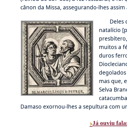
cânon da Missa, assegurando-lhes assim a
Deles 
natalício [
presbítero
muitos a f
duros ferr
Dioclecian
degolados 
mas que, e
Selva Bran
catacumba,
Damaso exornou-lhes a sepultura com um
›
Já ouviu fala