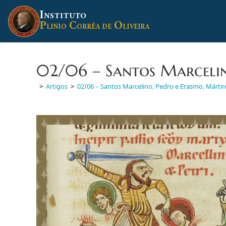
Ir
I
para
NSTITUTO
P
C
O
o
LINIO
ORRÊA DE
LIVEIRA
conteúdo
02/06 – Santos Marcelin
>
Artigos
>
02/06 – Santos Marcelino, Pedro e Erasmo, Mártir