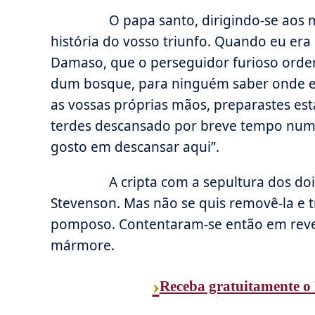
O papa santo, dirigindo-se aos márt
história do vosso triunfo. Quando eu er
Damaso, que o perseguidor furioso orde
dum bosque, para ninguém saber onde es
as vossas próprias mãos, preparastes es
terdes descansado por breve tempo numa S
gosto em descansar aqui”.
A cripta com a sepultura dos dois 
Stevenson. Mas não se quis removê-la e 
pomposo. Contentaram-se então em revest
mármore.
›
Receba gratuitamente o 