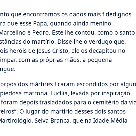
santo que encontramos os dados mais fidedignos
rera que esse Papa, quando ainda menino,
Marcelino e Pedro. Este lhe contou, como o santo
nstâncias do martírio. Disse-lhe o verdugo que,
s heróis de Jesus Cristo, ele os decapitou no
impar, com as próprias mãos, a pequena
angue.
rpos dos mártires ficaram escondidos por algu
iedosa matrona, Lucília, levada por inspiração
s foram depois trasladados para o cemitério da vi
eiros”. O lugar do martírio desses dois santos
artirológio, Selva Branca, que na Idade Média