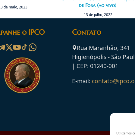
de Fora (ao vivo)
23 de maio, 2023
13 de julho, 2022
panhe o IPCO
Contato
Rua Maranhão, 341
Higienópolis - São Paul
| CEP: 01240-001
E-mail:
contato@ipco.o
Utilizamos c