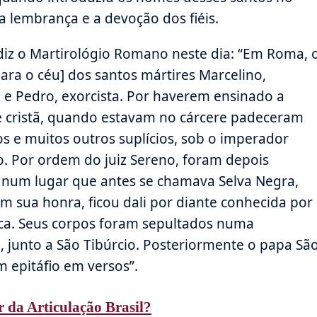
 lembrança e a devoção dos fiéis.
diz o Martirológio Romano neste dia: “Em Roma, 
para o céu] dos santos mártires Marcelino,
, e Pedro, exorcista. Por haverem ensinado a
é cristã, quando estavam no cárcere padeceram
os e muitos outros suplícios, sob o imperador
o. Por ordem do juiz Sereno, foram depois
num lugar que antes se chamava Selva Negra,
m sua honra, ficou dali por diante conhecida por
ca. Seus corpos foram sepultados numa
 junto a São Tibúrcio. Posteriormente o papa Sã
 epitáfio em versos”.
r da Articulação Brasil?