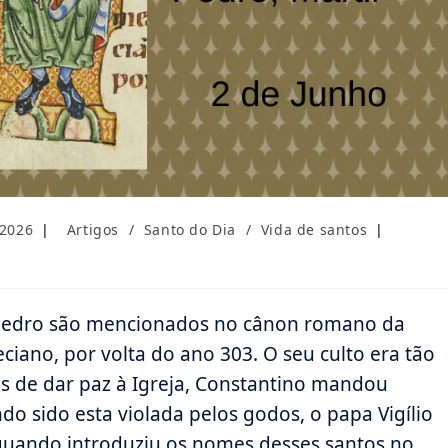
Categoria
 2026
Artigos
/
Santo do Dia
/
Vida de santos
do
post:
 Pedro são mencionados no cânon romano da
eciano, por volta do ano 303. O seu culto era tão
is de dar paz à Igreja, Constantino mandou
do sido esta violada pelos godos, o papa Vigílio
oi quando introduziu os nomes desses santos no