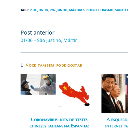
TAGS
:
2 DE JUNHO
,
2/6
,
JUNHO
,
MÁRTIRES
,
PEDRO E ERASMO
,
SANTO 
Post anterior
Leia
mais
01/06 – São Justino, Mártir
artigos
Você também pode gostar
Coronavírus: kits de testes
A esquerd
chineses falham na Espanha:
internet n