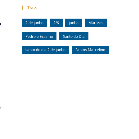
Tags
o
2 de junho
2/6
junho
Mártires
Pedro e Erasmo
Santo do Dia
santo do dia 2 de junho
Santos Marcelino
o