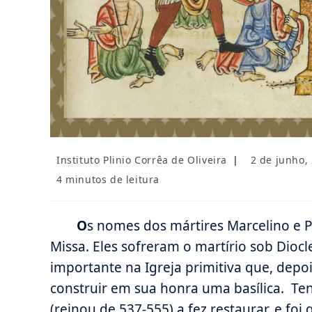
Autor
Post
Instituto Plinio Corrêa de Oliveira
2 de junho,
do
publicado:
Tempo
4 minutos de leitura
post:
de
leitura:
O
s nomes dos mártires Marcelino e
Missa. Eles sofreram o martírio sob Diocl
importante na Igreja primitiva que, depo
construir em sua honra uma basílica. Ten
(reinou de 537-555) a fez restaurar, e f