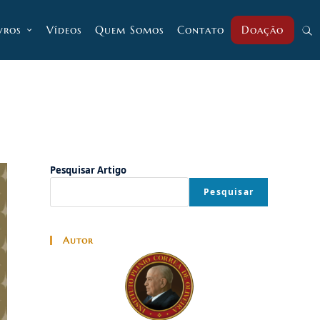
vros
Vídeos
Quem Somos
Contato
Doação
Alt
pesq
do
Pesquisar Artigo
Pesquisar
site
Autor