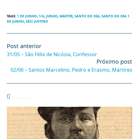
TAGS
:
1 DE JUNHO
,
1/6
,
JUNHO
,
MÁRTIR
,
SANTO DO DIA
,
SANTO DO DIA 1
DE JUNHO
,
SÃO JUSTINO
Post anterior
Leia
mais
31/05 – São Félix de Nicósia, Confessor
artigos
Próximo post
02/06 – Santos Marcelino, Pedro e Erasmo, Mártires
Você também pode gostar