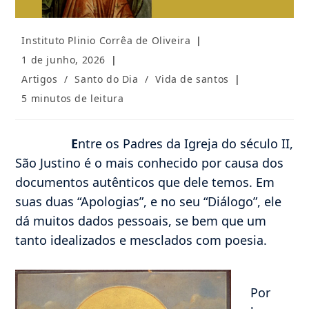
Autor
Instituto Plinio Corrêa de Oliveira
do
Post
1 de junho, 2026
post:
publicado:
Categoria
Artigos
/
Santo do Dia
/
Vida de santos
do
Tempo
5 minutos de leitura
post:
de
leitura:
E
ntre os Padres da Igreja do século II,
São Justino é o mais conhecido por causa dos
documentos autênticos que dele temos. Em
suas duas “Apologias”, e no seu “Diálogo”, ele
dá muitos dados pessoais, se bem que um
tanto idealizados e mesclados com poesia.
Por