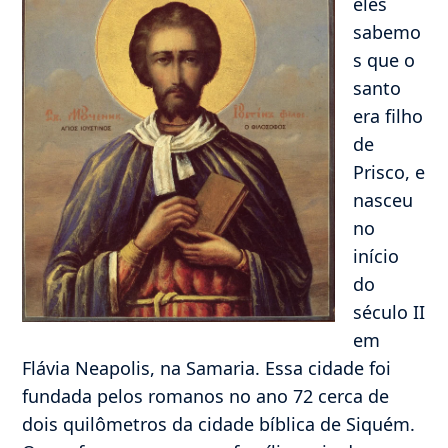
eles
sabemo
s que o
santo
era filho
de
Prisco, e
nasceu
no
início
do
século II
em
Flávia Neapolis, na Samaria. Essa cidade foi
fundada pelos romanos no ano 72 cerca de
dois quilômetros da cidade bíblica de Siquém.