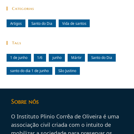
Categorias
Artigos
Santo do Dia
Vida de santos
Tags
1 de junho
1/6
junho
Mártir
Santo do Dia
santo do dia 1 de junho
São Justino
Sobre nós
O Instituto Plinio Corrêa de Oliveira é uma
associação civil criada com o intuito de
mobilizar a sociedade para preservar os