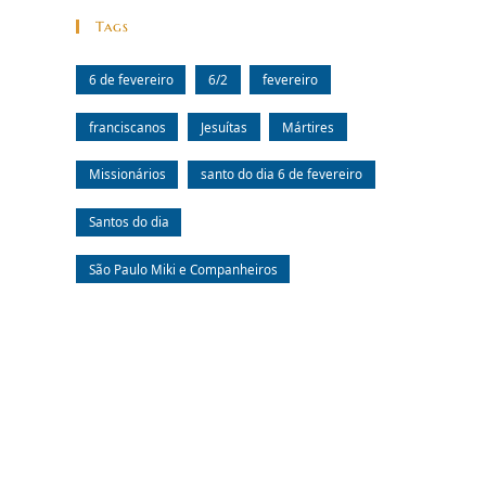
Tags
6 de fevereiro
6/2
fevereiro
franciscanos
Jesuítas
Mártires
Missionários
santo do dia 6 de fevereiro
Santos do dia
São Paulo Miki e Companheiros