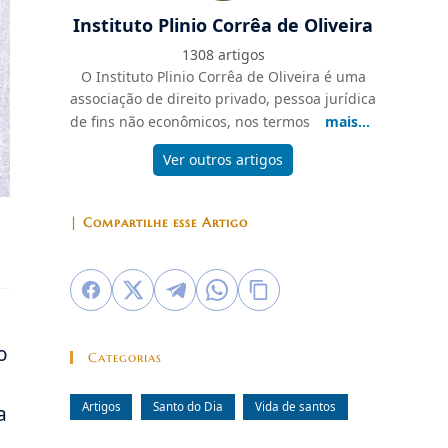
Instituto Plinio Corrêa de Oliveira
1308 artigos
O Instituto Plinio Corrêa de Oliveira é uma
associação de direito privado, pessoa jurídica
de fins não econômicos, nos termos
mais...
Ver outros artigos
| Compartilhe esse Artigo
o
Categorias
Artigos
Santo do Dia
Vida de santos
a