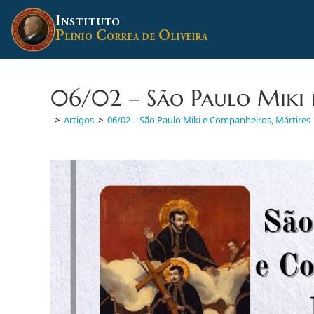
Ir
I
para
NSTITUTO
P
C
O
o
LINIO
ORRÊA DE
LIVEIRA
conteúdo
06/02 – São Paulo Miki 
>
Artigos
>
06/02 – São Paulo Miki e Companheiros, Mártires