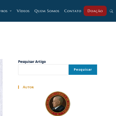
vros
Vídeos
Quem Somos
Contato
Doação
Alt
pesq
do
Pesquisar Artigo
Pesquisar
site
Autor