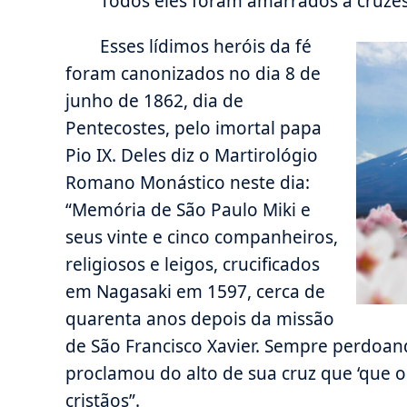
Todos eles foram amarrados a cruzes
Esses lídimos heróis da fé
foram canonizados no dia 8 de
junho de 1862, dia de
Pentecostes, pelo imortal papa
Pio IX. Deles diz o Martirológio
Romano Monástico neste dia:
“Memória de São Paulo Miki e
seus vinte e cinco companheiros,
religiosos e leigos, crucificados
em Nagasaki em 1597, cerca de
quarenta anos depois da missão
de São Francisco Xavier. Sempre perdoan
proclamou do alto de sua cruz que ‘que o
cristãos”.