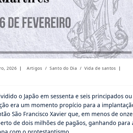
Categoria
ro, 2026
Artigos
/
Santo do Dia
/
Vida de santos
do
post:
ividido o Japão em sessenta e seis principados ou
zação era um momento propício para a implantaçã
então São Francisco Xavier que, em menos de onze
perto de dois milhões de pagãos, ganhando para 
ropa com o protestantismo.