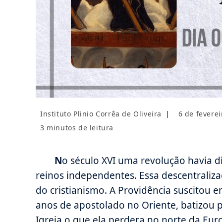
Autor
Post
Instituto Plinio Corrêa de Oliveira
6 de feverei
do
publicado:
Tempo
3 minutos de leitura
post:
de
leitura:
N
o século XVI uma revolução havia d
reinos independentes. Essa descentrali
do cristianismo. A Providência suscitou 
anos de apostolado no Oriente, batizou 
Igreja o que ela perdera no norte da Eu