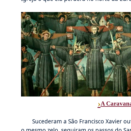
›
A Caravana
Sucederam a São Francisco Xavier ou
o mesmo zelo, seguiram os passos do Sa