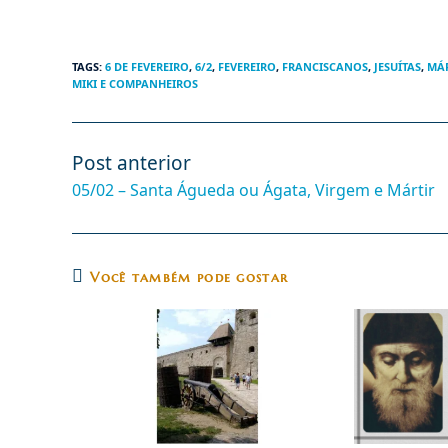
TAGS
:
6 DE FEVEREIRO
,
6/2
,
FEVEREIRO
,
FRANCISCANOS
,
JESUÍTAS
,
MÁR
MIKI E COMPANHEIROS
Post anterior
Leia
mais
05/02 – Santa Águeda ou Ágata, Virgem e Mártir
artigos
Você também pode gostar