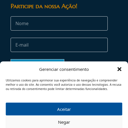
Participe da nossa Ação!
Gerenciar consentimento
Utilizamos cookies para aprimorar sua experiência de navegação e compreender
melhor o uso do site. Ao consentir, você autoriza o uso dessas tecnologias. A recusa
ou retirada do consentimento pode limitar determinadas funcionalidades.
Aceitar
TERMOS DE USO
POLÍTICA DE PRIVACIDADE
Negar
© 2026 - TODOS OS DIREITOS RESERVADOS