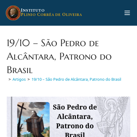
Ir
para
I
NSTITUTO
P
C
O
LINIO
ORRÊA DE
LIVEIRA
o
conteúdo
19/10 – São Pedro de
Alcântara, Patrono do
Brasil
>
Artigos
>
19/10 – São Pedro de Alcântara, Patrono do Brasil