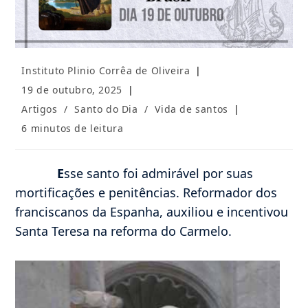
Autor
Instituto Plinio Corrêa de Oliveira
do
Post
19 de outubro, 2025
post:
publicado:
Categoria
Artigos
/
Santo do Dia
/
Vida de santos
do
Tempo
6 minutos de leitura
post:
de
leitura:
E
sse santo foi admirável por suas
mortificações e penitências. Reformador dos
franciscanos da Espanha, auxiliou e incentivou
Santa Teresa na reforma do Carmelo.