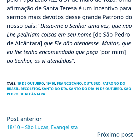
afirmação de Santa Teresa é um incentivo para
sermos mais devotos desse grande Patrono do
nosso país: “
Disse-me o Senhor uma vez, que não
Lhe pediriam coisas em seu nome
[de São Pedro
de Alcântara]
que Ele não atendesse. Muitas, que
eu lhe tenho encomendado que peça
[por mim]
ao Senhor, as vi atendida
s”.
TAGS
:
19 DE OUTUBRO
,
19/10
,
FRANCISCANO
,
OUTUBRO
,
PATRONO DO
BRASIL
,
RECOLETOS
,
SANTO DO DIA
,
SANTO DO DIA 19 DE OUTUBRO
,
SÃO
PEDRO DE ALCÂNTARA
Post anterior
Leia
mais
18/10 – São Lucas, Evangelista
artigos
Próximo post