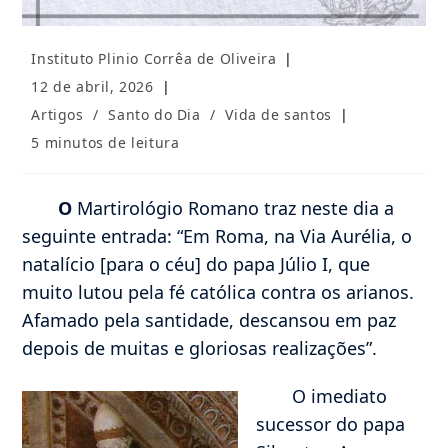
Autor
Instituto Plinio Corrêa de Oliveira
do
Post
12 de abril, 2026
post:
publicado:
Categoria
Artigos
/
Santo do Dia
/
Vida de santos
do
Tempo
5 minutos de leitura
post:
de
leitura:
O
Martirológio Romano traz neste dia a
seguinte entrada: “Em Roma, na Via Aurélia, o
natalício [para o céu] do papa Júlio I, que
muito lutou pela fé católica contra os arianos.
Afamado pela santidade, descansou em paz
depois de muitas e gloriosas realizações”.
O imediato
sucessor do papa