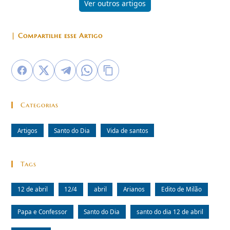
Ver outros artigos
| Compartilhe esse Artigo
Categorias
Artigos
Santo do Dia
Vida de santos
Tags
12 de abril
12/4
abril
Arianos
Edito de Milão
Papa e Confessor
Santo do Dia
santo do dia 12 de abril