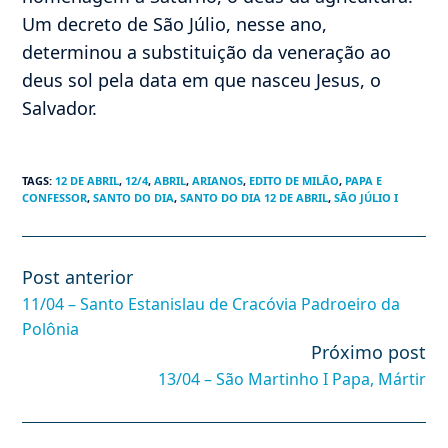
Um decreto de São Júlio, nesse ano,
determinou a substituição da veneração ao
deus sol pela data em que nasceu Jesus, o
Salvador.
TAGS
:
12 DE ABRIL
,
12/4
,
ABRIL
,
ARIANOS
,
EDITO DE MILÃO
,
PAPA E
CONFESSOR
,
SANTO DO DIA
,
SANTO DO DIA 12 DE ABRIL
,
SÃO JÚLIO I
Post anterior
Leia
mais
11/04 – Santo Estanislau de Cracóvia Padroeiro da
artigos
Polônia
Próximo post
13/04 – São Martinho I Papa, Mártir