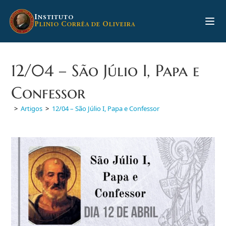
Ir
para
I
NSTITUTO
P
C
O
LINIO
ORRÊA DE
LIVEIRA
o
conteúdo
12/04 – São Júlio I, Papa e
Confessor
>
Artigos
>
12/04 – São Júlio I, Papa e Confessor